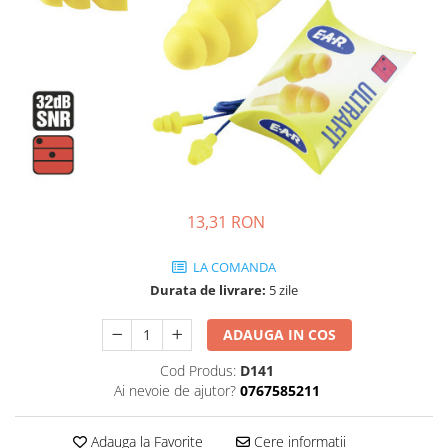
JACHETE DE LUCRU
PANTALONI DE LUCRU
JACHETE VATUITE
INDUSTRIA ALIMENTARA
GENUNCHIERE
IMBRACAMINTE ANTICHIMICA |
MULTIRISC
CAMASI
13,31 RON
FESURI, SEPCI, CAPISOANE
LA COMANDA
FLEECE
Durata de livrare:
5 zile
HANORACE
ADAUGA IN COS
Cod Produs:
D141
Ai nevoie de ajutor?
0767585211
Adauga la Favorite
Cere informatii