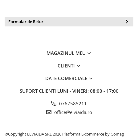
PROTECTIE AUDITIVA
PROTECTIE RESPIRATORIE
Formular de Retur
LUCRU LA INALTIME
AVERTIZARE SI PRIM AJUTOR
TRICOURI
TRICOURI POLO
MAGAZINUL MEU
CAMASI
HORECA
CLIENTI
PROSOAPE
DATE COMERCIALE
PRODUSE DE VOIAJ
CASTI DE PROTECTIE
SUPORT CLIENTI
LUNI - VINERI: 08:00 - 17:00
PROTECTIA OCHILOR
0767585211
MASTI DE SUDURA
office@elviaida.ro
OCHELARI
VIZIERE
©Copyright ELVIAIDA SRL 2026
Platforma E-commerce by Gomag