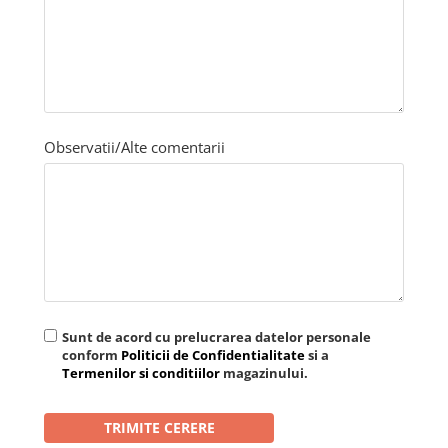
SANDALE-SABOTI
CIZME
SOSETE
BRANTURI
ACCESORII
Observatii/Alte comentarii
MANUSI
RISCURI MINIME
PROTECTIE MECANICA
PROTECTIE TAIERE SI PERFORATII
PROTECTIE CHIMICA
PROTECTIE SUDURA
Sunt de acord cu prelucrarea datelor personale
PROTECTIE TERMICA (FRIG)
conform
Politicii de Confidentialitate
si a
Termenilor si conditiilor
magazinului.
ANTIVIBRATII
UNICA FOLOSINTA
PROTECTIE LA IMPACT