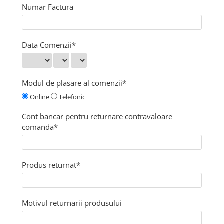
Numar Factura
DIVERSE
JACHETE DE LUCRU
PANTALONI DE LUCRU
Data Comenzii*
JACHETE VATUITE
INDUSTRIA ALIMENTARA
Modul de plasare al comenzii*
GENUNCHIERE
Online
Telefonic
IMBRACAMINTE ANTICHIMICA |
MULTIRISC
Cont bancar pentru returnare contravaloare
CAMASI
comanda*
FESURI, SEPCI, CAPISOANE
FLEECE
Produs returnat*
HANORACE
INCALTAMINTE
BOCANCI
Motivul returnarii produsului
PANTOFI