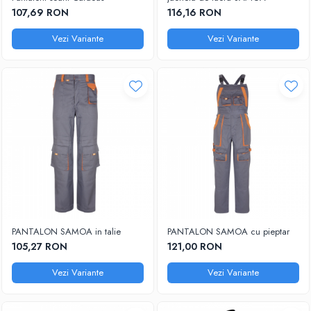
DIVERSE
107,69 RON
116,16 RON
JACHETE DE LUCRU
Vezi Variante
Vezi Variante
PANTALONI DE LUCRU
JACHETE VATUITE
INDUSTRIA ALIMENTARA
GENUNCHIERE
IMBRACAMINTE ANTICHIMICA |
MULTIRISC
CAMASI
FESURI, SEPCI, CAPISOANE
FLEECE
HANORACE
PANTALON SAMOA in talie
PANTALON SAMOA cu pieptar
105,27 RON
121,00 RON
Vezi Variante
Vezi Variante