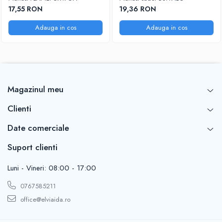
DIVERSE
17,55 RON
19,36 RON
JACHETE DE LUCRU
Adauga in cos
Adauga in cos
PANTALONI DE LUCRU
JACHETE VATUITE
INDUSTRIA ALIMENTARA
GENUNCHIERE
Magazinul meu
IMBRACAMINTE ANTICHIMICA |
MULTIRISC
Clienti
CAMASI
Date comerciale
FESURI, SEPCI, CAPISOANE
Suport clienti
FLEECE
HANORACE
Luni - Vineri: 08:00 - 17:00
0767585211
office@elviaida.ro