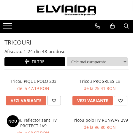
IMBRACAMINTE
INCALTAMINTE
MANUSI
HORECA
PROTECTIA OCHILOR
IMBRACAMINTE DE LUCRU
BOCANCI
RISCURI MINIME
PROSOAPE
MASTI DE SUDURA
IMBRACAMINTE REFLECTORIZANTA
PANTOFI
PROTECTIE MECANICA
OCHELARI
TRICOURI
IMBRACAMINTE DE IARNA
SANDALE-SABOTI
PROTECTIE TAIERE SI PERFORATII
VIZIERE
Afiseaza:
1-
24
din
48
produse
IMBRACAMINTE IMPERMEABILA
CIZME
PROTECTIE CHIMICA
FILTRE
TRICOURI
SOSETE
PROTECTIE SUDURA
VESTE
BRANTURI
PROTECTIE TERMICA (FRIG)
Tricou PIQUE POLO 203
Tricou PROGRESS LS
UNICA FOLOSINTA
ACCESORII
ANTIVIBRATII
de la 47,19 RON
de la 25,41 RON
IMBRACAMINTE ESD
UNICA FOLOSINTA
VEZI VARIANTE
VEZI VARIANTE
IMBRACAMINTE IGNIFUGATA,
PROTECTIE LA IMPACT
ANTISTATICA
COMBINEZOANE, HALATE
Tricou reflectorizant HV
Tricou polo HV RUNWAY 2V9
NOU
PROTECT 1V9
DIVERSE
de la 96,80 RON
de la 68,97 RON