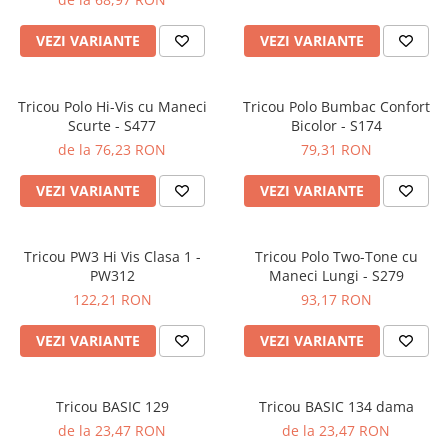
JACHETE DE LUCRU
VEZI VARIANTE
VEZI VARIANTE
PANTALONI DE LUCRU
JACHETE VATUITE
INDUSTRIA ALIMENTARA
Tricou Polo Hi-Vis cu Maneci
Tricou Polo Bumbac Confort
Scurte - S477
Bicolor - S174
GENUNCHIERE
de la 76,23 RON
79,31 RON
IMBRACAMINTE ANTICHIMICA |
MULTIRISC
VEZI VARIANTE
VEZI VARIANTE
CAMASI
FESURI, SEPCI, CAPISOANE
Tricou PW3 Hi Vis Clasa 1 -
Tricou Polo Two-Tone cu
PW312
Maneci Lungi - S279
FLEECE
122,21 RON
93,17 RON
HANORACE
VEZI VARIANTE
VEZI VARIANTE
Tricou BASIC 129
Tricou BASIC 134 dama
de la 23,47 RON
de la 23,47 RON