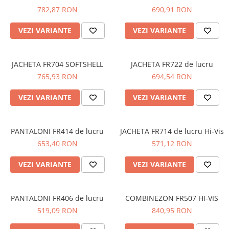
ARC
DIVERSE
782,87 RON
690,91 RON
JACHETE DE LUCRU
VEZI VARIANTE
VEZI VARIANTE
PANTALONI DE LUCRU
JACHETE VATUITE
JACHETA FR704 SOFTSHELL
JACHETA FR722 de lucru
INDUSTRIA ALIMENTARA
765,93 RON
694,54 RON
GENUNCHIERE
VEZI VARIANTE
VEZI VARIANTE
IMBRACAMINTE ANTICHIMICA |
MULTIRISC
CAMASI
PANTALONI FR414 de lucru
JACHETA FR714 de lucru Hi-Vis
653,40 RON
571,12 RON
FESURI, SEPCI, CAPISOANE
FLEECE
VEZI VARIANTE
VEZI VARIANTE
HANORACE
INCALTAMINTE
PANTALONI FR406 de lucru
COMBINEZON FR507 HI-VIS
BOCANCI
519,09 RON
840,95 RON
PANTOFI