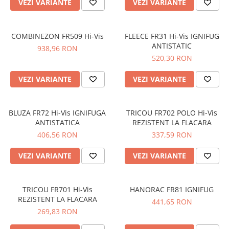
VEZI VARIANTE
VEZI VARIANTE
SANDALE-SABOTI
CIZME
COMBINEZON FR509 Hi-Vis
FLEECE FR31 Hi-Vis IGNIFUG
SOSETE
ANTISTATIC
938,96 RON
BRANTURI
520,30 RON
ACCESORII
VEZI VARIANTE
VEZI VARIANTE
MANUSI
RISCURI MINIME
BLUZA FR72 Hi-Vis IGNIFUGA
TRICOU FR702 POLO Hi-Vis
PROTECTIE MECANICA
ANTISTATICA
REZISTENT LA FLACARA
PROTECTIE TAIERE SI PERFORATII
406,56 RON
337,59 RON
PROTECTIE CHIMICA
VEZI VARIANTE
VEZI VARIANTE
PROTECTIE SUDURA
PROTECTIE TERMICA (FRIG)
TRICOU FR701 Hi-Vis
HANORAC FR81 IGNIFUG
ANTIVIBRATII
REZISTENT LA FLACARA
441,65 RON
269,83 RON
UNICA FOLOSINTA
PROTECTIE LA IMPACT