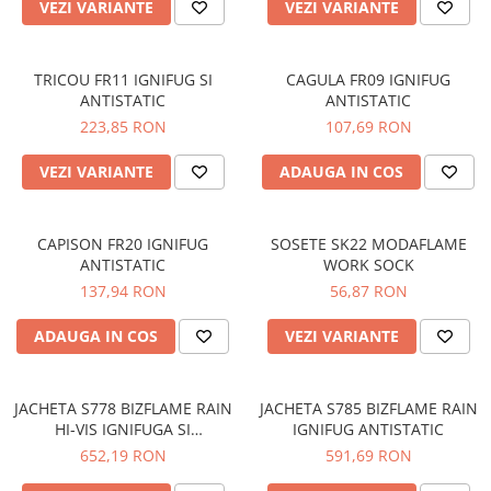
VEZI VARIANTE
VEZI VARIANTE
PROTECTIE AUDITIVA
PROTECTIE RESPIRATORIE
TRICOU FR11 IGNIFUG SI
CAGULA FR09 IGNIFUG
LUCRU LA INALTIME
ANTISTATIC
ANTISTATIC
AVERTIZARE SI PRIM AJUTOR
223,85 RON
107,69 RON
TRICOURI
VEZI VARIANTE
ADAUGA IN COS
TRICOURI POLO
CAMASI
HORECA
CAPISON FR20 IGNIFUG
SOSETE SK22 MODAFLAME
PROSOAPE
ANTISTATIC
WORK SOCK
137,94 RON
56,87 RON
PRODUSE DE VOIAJ
CASTI DE PROTECTIE
ADAUGA IN COS
VEZI VARIANTE
PROTECTIA OCHILOR
MASTI DE SUDURA
JACHETA S778 BIZFLAME RAIN
JACHETA S785 BIZFLAME RAIN
OCHELARI
HI-VIS IGNIFUGA SI
IGNIFUG ANTISTATIC
VIZIERE
ANTISTATICA
652,19 RON
591,69 RON