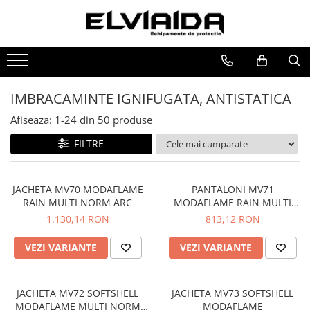
Toate Produsele
IMBRACAMINTE
IMBRACAMINTE DE LUCRU
IMBRACAMINTE IGNIFUGATA, ANTISTATICA
IMBRACAMINTE REFLECTORIZANTA
Afiseaza:
1-
24
din
50
produse
IMBRACAMINTE DE IARNA
FILTRE
IMBRACAMINTE IMPERMEABILA
TRICOURI
JACHETA MV70 MODAFLAME
PANTALONI MV71
VESTE
RAIN MULTI NORM ARC
MODAFLAME RAIN MULTI
NORM ARC
1.130,14 RON
813,12 RON
UNICA FOLOSINTA
IMBRACAMINTE ESD
VEZI VARIANTE
VEZI VARIANTE
IMBRACAMINTE IGNIFUGATA,
ANTISTATICA
JACHETA MV72 SOFTSHELL
JACHETA MV73 SOFTSHELL
COMBINEZOANE, HALATE
MODAFLAME MULTI NORM
MODAFLAME