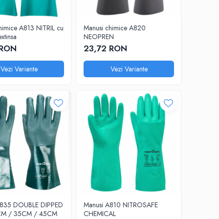
himice A813 NITRIL cu
Manusi chimice A820
xtinsa
NEOPREN
 RON
23,72 RON
Vezi Variante
Vezi Variante
A835 DOUBLE DIPPED
Manusi A810 NITROSAFE
CM / 35CM / 45CM
CHEMICAL