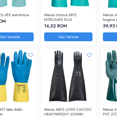
OL-VEX antichimice
Manusi chimice A812
Manusi c
NITROSAFE PLUS
lungime e
RON
14,52 RON
39,93
Vezi Variante
Vezi Variante
01 latex dublu
Manusi A803 LATEX CAUCIUC
Manusi 
te
HEAVYWEIGHT 600MM
PVC 27