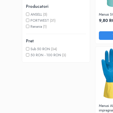
COMBINEZOANE, HALATE
Producatori
DIVERSE
ANSELL
(5)
Manusi S
JACHETE DE LUCRU
9,80 
PORTWEST
(31)
PANTALONI DE LUCRU
Renania
(1)
JACHETE VATUITE
INDUSTRIA ALIMENTARA
Pret
GENUNCHIERE
Sub 50 RON
(34)
50 RON - 100 RON
(3)
IMBRACAMINTE ANTICHIMICA |
MULTIRISC
CAMASI
FESURI, SEPCI, CAPISOANE
FLEECE
HANORACE
INCALTAMINTE
Manusi A8
BOCANCI
impregna