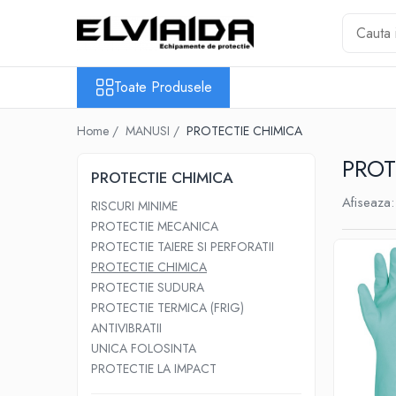
Toate Produsele
Toate Produsele
IMBRACAMINTE
IMBRACAMINTE DE LUCRU
Home /
MANUSI /
PROTECTIE CHIMICA
IMBRACAMINTE
PROT
REFLECTORIZANTA
PROTECTIE CHIMICA
IMBRACAMINTE DE IARNA
Afiseaza:
RISCURI MINIME
IMBRACAMINTE IMPERMEABILA
PROTECTIE MECANICA
TRICOURI
PROTECTIE TAIERE SI PERFORATII
PROTECTIE CHIMICA
VESTE
PROTECTIE SUDURA
UNICA FOLOSINTA
PROTECTIE TERMICA (FRIG)
IMBRACAMINTE ESD
ANTIVIBRATII
UNICA FOLOSINTA
IMBRACAMINTE IGNIFUGATA,
PROTECTIE LA IMPACT
ANTISTATICA