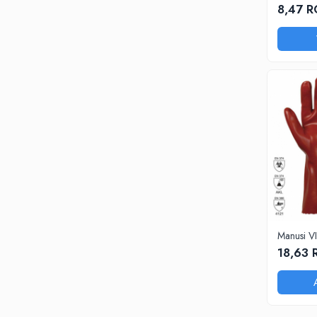
PANTOFI
8,47 
SANDALE-SABOTI
CIZME
SOSETE
BRANTURI
ACCESORII
MANUSI
RISCURI MINIME
PROTECTIE MECANICA
PROTECTIE TAIERE SI PERFORATII
PROTECTIE CHIMICA
Manusi 
PROTECTIE SUDURA
18,63
PROTECTIE TERMICA (FRIG)
ANTIVIBRATII
UNICA FOLOSINTA