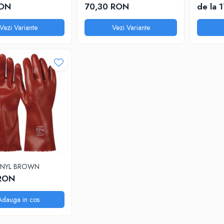
RON
70,30 RON
de la 
Vezi Variante
Vezi Variante
VINYL BROWN
 RON
Adauga in cos