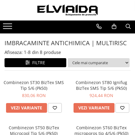
IMBRACAMINTE
INCALTAMINTE
MANUSI
HORECA
PROTECTIA OCHILOR
IMBRACAMINTE DE LUCRU
BOCANCI
RISCURI MINIME
PROSOAPE
MASTI DE SUDURA
IMBRACAMINTE REFLECTORIZANTA
PANTOFI
PROTECTIE MECANICA
OCHELARI
IMBRACAMINTE ANTICHIMICA | MULTIRISC
IMBRACAMINTE DE IARNA
SANDALE-SABOTI
PROTECTIE TAIERE SI PERFORATII
VIZIERE
Afiseaza:
1-
8
din
8
produse
IMBRACAMINTE IMPERMEABILA
CIZME
PROTECTIE CHIMICA
FILTRE
TRICOURI
SOSETE
PROTECTIE SUDURA
VESTE
BRANTURI
PROTECTIE TERMICA (FRIG)
Combinezon ST30 BizTex SMS
Combinezon ST80 Ignifug
UNICA FOLOSINTA
ACCESORII
ANTIVIBRATII
Tip 5/6 (Pk50)
BizTex SMS Tip 5/6 (Pk50)
IMBRACAMINTE ESD
UNICA FOLOSINTA
830,06 RON
924,44 RON
IMBRACAMINTE IGNIFUGATA,
PROTECTIE LA IMPACT
VEZI VARIANTE
VEZI VARIANTE
ANTISTATICA
COMBINEZOANE, HALATE
Combinezon ST50 BizTex
Combinezon ST60 BizTex
DIVERSE
Microcool Tip 5/6 (Pk50)
microporos tip 4/5/6 (Pk50)