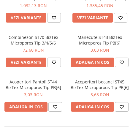
JACHETE DE LUCRU
1.032,13 RON
1.385,45 RON
PANTALONI DE LUCRU
VEZI VARIANTE
VEZI VARIANTE
JACHETE VATUITE
INDUSTRIA ALIMENTARA
Combinezon ST70 BizTex
Manecute ST43 BizTex
GENUNCHIERE
Microporos Tip 3/4/5/6
Microporos Tip PB[6]
IMBRACAMINTE ANTICHIMICA |
72,60 RON
3,03 RON
MULTIRISC
VEZI VARIANTE
ADAUGA IN COS
CAMASI
FESURI, SEPCI, CAPISOANE
Acoperitori Pantofi ST44
Acoperitori bocanci ST45
FLEECE
BizTex Microporos Tip PB[6]
BizTex Microporous Tip PB[6]
HANORACE
3,03 RON
3,63 RON
ADAUGA IN COS
ADAUGA IN COS