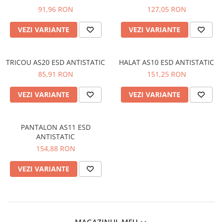
DIVERSE
91,96 RON
127,05 RON
JACHETE DE LUCRU
VEZI VARIANTE
VEZI VARIANTE
PANTALONI DE LUCRU
JACHETE VATUITE
TRICOU AS20 ESD ANTISTATIC
HALAT AS10 ESD ANTISTATIC
INDUSTRIA ALIMENTARA
85,91 RON
151,25 RON
GENUNCHIERE
VEZI VARIANTE
VEZI VARIANTE
IMBRACAMINTE ANTICHIMICA |
MULTIRISC
CAMASI
PANTALON AS11 ESD
ANTISTATIC
FESURI, SEPCI, CAPISOANE
154,88 RON
FLEECE
VEZI VARIANTE
HANORACE
INCALTAMINTE
BOCANCI
PANTOFI