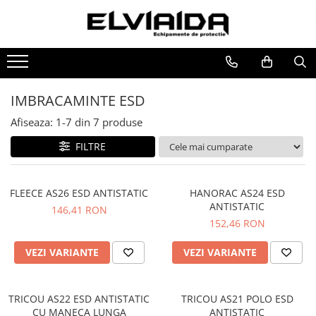
Toate Produsele
IMBRACAMINTE
IMBRACAMINTE DE LUCRU
IMBRACAMINTE ESD
IMBRACAMINTE REFLECTORIZANTA
Afiseaza:
1-
7
din
7
produse
IMBRACAMINTE DE IARNA
FILTRE
IMBRACAMINTE IMPERMEABILA
TRICOURI
FLEECE AS26 ESD ANTISTATIC
HANORAC AS24 ESD
VESTE
ANTISTATIC
146,41 RON
152,46 RON
UNICA FOLOSINTA
IMBRACAMINTE ESD
VEZI VARIANTE
VEZI VARIANTE
IMBRACAMINTE IGNIFUGATA,
ANTISTATICA
TRICOU AS22 ESD ANTISTATIC
TRICOU AS21 POLO ESD
COMBINEZOANE, HALATE
CU MANECA LUNGA
ANTISTATIC