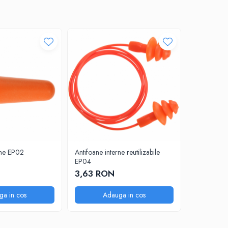
rne EP02
Antifoane interne reutilizabile
Antifoane 
EP04
21,78 R
3,63 RON
ga in cos
Adauga in cos
A