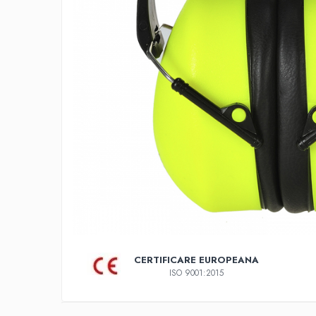
COMBINEZOANE, HALATE
DIVERSE
JACHETE DE LUCRU
PANTALONI DE LUCRU
JACHETE VATUITE
INDUSTRIA ALIMENTARA
GENUNCHIERE
IMBRACAMINTE ANTICHIMICA |
MULTIRISC
CAMASI
FESURI, SEPCI, CAPISOANE
FLEECE
HANORACE
CERTIFICARE EUROPEANA
ISO 9001:2015
INCALTAMINTE
BOCANCI