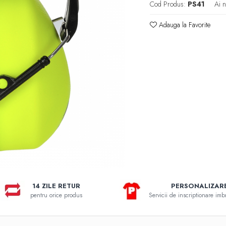
Cod Produs:
PS41
Ai n
Adauga la Favorite
14 ZILE RETUR
PERSONALIZAR
pentru orice produs
Servicii de inscriptionare im