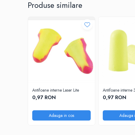
Produse similare
PROTECTIE LA IMPACT
PROTECTIE AUDITIVA
PROTECTIE RESPIRATORIE
LUCRU LA INALTIME
AVERTIZARE SI PRIM AJUTOR
TRICOURI
TRICOURI POLO
CAMASI
HORECA
PROSOAPE
PRODUSE DE VOIAJ
Antifoane interne Laser Lite
Antifoane interne 
CASTI DE PROTECTIE
0,97 RON
0,97 RON
PROTECTIA OCHILOR
MASTI DE SUDURA
Adauga in cos
Adauga i
OCHELARI
VIZIERE