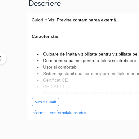
Descriere
PANTOFI
SANDALE-SABOTI
Culori HiVis. Previne contaminarea externă.
CIZME
SOSETE
Caracteristici
BRANTURI
ACCESORII
Culoare de înaltă vizibilitate pentru vizibilitate pe
MANUSI
De marimea palmei pentru a folosi si intretinere
RISCURI MINIME
Ușor și confortabil
Sistem ajustabil dual care asigura multiple modur
PROTECTIE MECANICA
Certificat CE
PROTECTIE TAIERE SI PERFORATII
CE-CAT III
Pungă de vânzare cu amănuntul care ajută la pr
PROTECTIE CHIMICA
Ambalate individual pentru automate
Vezi mai mult
PROTECTIE SUDURA
Informatii conformitate produs
PROTECTIE TERMICA (FRIG)
Materiale
ANTIVIBRATII
UNICA FOLOSINTA
HIPS (polistiren de impact), Spuma Poliuretan, Polioximetilena