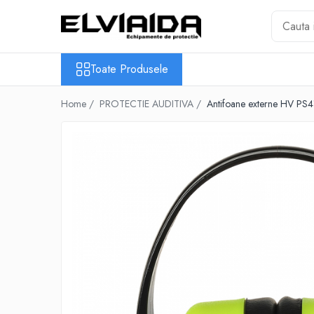
Toate Produsele
Toate Produsele
IMBRACAMINTE
IMBRACAMINTE DE LUCRU
Home /
PROTECTIE AUDITIVA /
Antifoane externe HV PS4
IMBRACAMINTE
REFLECTORIZANTA
IMBRACAMINTE DE IARNA
IMBRACAMINTE IMPERMEABILA
TRICOURI
VESTE
UNICA FOLOSINTA
IMBRACAMINTE ESD
IMBRACAMINTE IGNIFUGATA,
ANTISTATICA