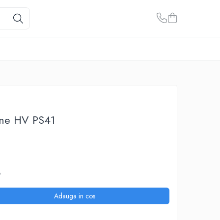
rne HV PS41
e
Adauga in cos