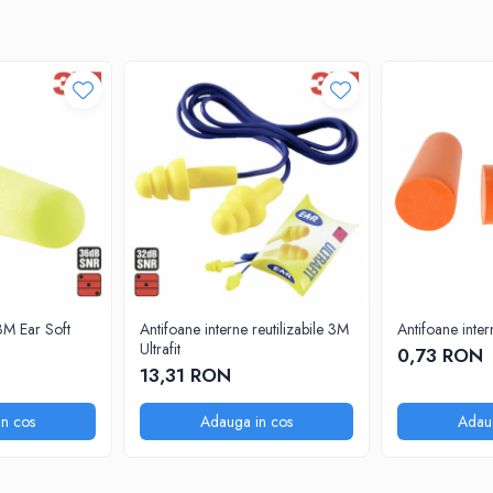
3M Ear Soft
Antifoane interne reutilizabile 3M
Antifoane inte
Ultrafit
0,73 RON
13,31 RON
n cos
Adauga in cos
Adau