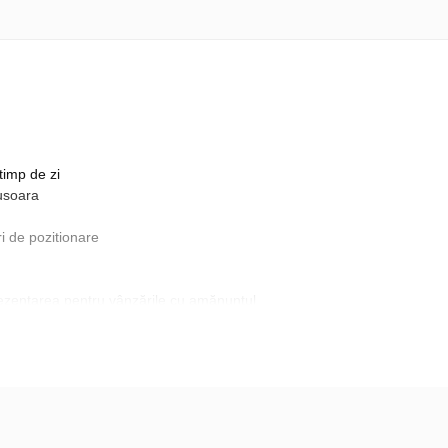
 timp de zi
 usoara
i de pozitionare
ezentarea pentru vânzările cu amănuntul