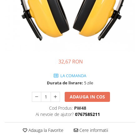
JACHETE DE LUCRU
PANTALONI DE LUCRU
JACHETE VATUITE
INDUSTRIA ALIMENTARA
GENUNCHIERE
IMBRACAMINTE ANTICHIMICA |
MULTIRISC
32,67 RON
CAMASI
LA COMANDA
FESURI, SEPCI, CAPISOANE
Durata de livrare:
5 zile
FLEECE
HANORACE
ADAUGA IN COS
Cod Produs:
PW48
Ai nevoie de ajutor?
0767585211
Adauga la Favorite
Cere informatii