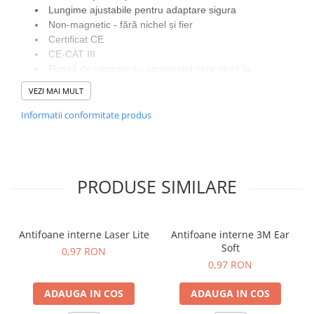
Lungime ajustabile pentru adaptare sigura
Non-magnetic - fără nichel și fier
Certificat CE
CE-CAT III
Pungă de vânzare cu amănuntul care ajută la
prezentarea pentru vânzările cu amănuntul
VEZI MAI MULT
Ambalate individual pentru automate
Informatii conformitate produs
Materiale
ABS, polioximetilena, PVC
PRODUSE SIMILARE
Antifoane interne Laser Lite
Antifoane interne 3M Ear
Soft
0,97 RON
0,97 RON
ADAUGA IN COS
ADAUGA IN COS