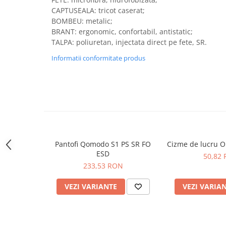
SANDALE-SABOTI
CAPTUSEALA: tricot caserat;
BOMBEU: metalic;
CIZME
BRANT: ergonomic, confortabil, antistatic;
SOSETE
TALPA: poliuretan, injectata direct pe fete, SR.
BRANTURI
Informatii conformitate produs
ACCESORII
MANUSI
RISCURI MINIME
PROTECTIE MECANICA
PROTECTIE TAIERE SI PERFORATII
Pantofi Qomodo S1 PS SR FO
Cizme de lucru 
PROTECTIE CHIMICA
ESD
50,82
PROTECTIE SUDURA
233,53 RON
PROTECTIE TERMICA (FRIG)
VEZI VARIANTE
VEZI VARIA
ANTIVIBRATII
UNICA FOLOSINTA
PROTECTIE LA IMPACT