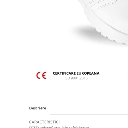
DIVERSE
JACHETE DE LUCRU
PANTALONI DE LUCRU
JACHETE VATUITE
INDUSTRIA ALIMENTARA
GENUNCHIERE
IMBRACAMINTE ANTICHIMICA |
MULTIRISC
CAMASI
CERTIFICARE EUROPEANA
ISO 9001:2015
FESURI, SEPCI, CAPISOANE
FLEECE
HANORACE
INCALTAMINTE
Descriere
BOCANCI
CARACTERISTICI
PANTOFI
FETE: microfibra, hidrofobizata;