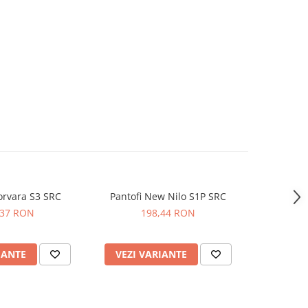
orvara S3 SRC
Pantofi New Nilo S1P SRC
Sandale Maverick S1 PL SR FO
,37 RON
198,44 RON
2
IANTE
VEZI VARIANTE
VEZI 