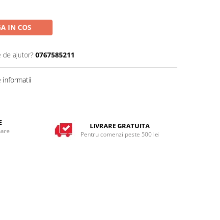
A IN COS
e de ajutor?
0767585211
informatii
E
LIVRARE GRATUITA
nare
Pentru comenzi peste 500 lei