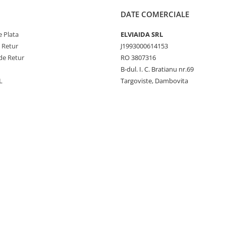
DATE COMERCIALE
 Plata
ELVIAIDA SRL
e Retur
J1993000614153
de Retur
RO 3807316
B-dul. I. C. Bratianu nr.69
L
Targoviste, Dambovita