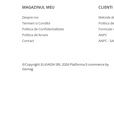
MAGAZINUL MEU
CLIENTI
PROTECTIE AUDITIVA
PROTECTIE RESPIRATORIE
Despre noi
Metode de
LUCRU LA INALTIME
Termeni si Conditii
Politica d
AVERTIZARE SI PRIM AJUTOR
Politica de Confidentialitate
Formular 
TRICOURI
Politica de livrare
ANPC
TRICOURI POLO
Contact
ANPC - SA
CAMASI
HORECA
PROSOAPE
©Copyright ELVIAIDA SRL 2026
Platforma E-commerce by
PRODUSE DE VOIAJ
Gomag
CASTI DE PROTECTIE
PROTECTIA OCHILOR
MASTI DE SUDURA
OCHELARI
VIZIERE