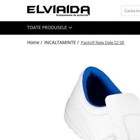
Toate Produsele
TOATE PRODUSELE
IMBRACAMINTE
IMBRACAMINTE DE LUCRU
Home /
INCALTAMINTE /
Pantofi New Dale S2 SR
IMBRACAMINTE REFLECTORIZANTA
IMBRACAMINTE DE IARNA
IMBRACAMINTE IMPERMEABILA
TRICOURI
VESTE
UNICA FOLOSINTA
IMBRACAMINTE ESD
IMBRACAMINTE IGNIFUGATA,
ANTISTATICA
COMBINEZOANE, HALATE