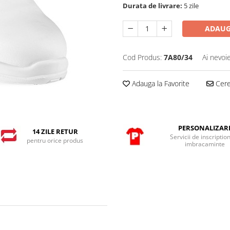
Durata de livrare:
5 zile
ADAUG
Cod Produs:
7A80/34
Ai nevoi
Adauga la Favorite
Cere 
PERSONALIZAR
14 ZILE RETUR
Servicii de inscriptio
pentru orice produs
imbracaminte