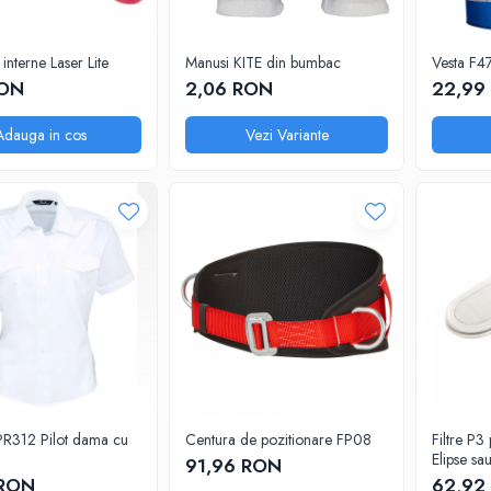
interne Laser Lite
Manusi KITE din bumbac
Vesta F4
RON
2,06 RON
22,99
Adauga in cos
Vezi Variante
R312 Pilot dama cu
Centura de pozitionare FP08
Filtre P
Elipse sa
91,96 RON
 RON
62,92