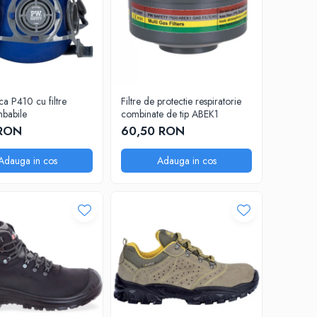
a P410 cu filtre
Filtre de protectie respiratorie
mbabile
combinate de tip ABEK1
 RON
60,50 RON
Adauga in cos
Adauga in cos