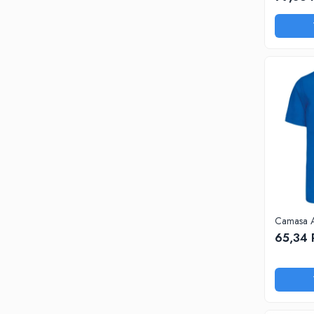
PANTOFI
SANDALE-SABOTI
CIZME
SOSETE
BRANTURI
ACCESORII
MANUSI
RISCURI MINIME
PROTECTIE MECANICA
PROTECTIE TAIERE SI PERFORATII
PROTECTIE CHIMICA
Camasa 
65,34
PROTECTIE SUDURA
PROTECTIE TERMICA (FRIG)
ANTIVIBRATII
UNICA FOLOSINTA