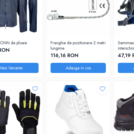
ONN de ploaie
Franghie de pozitionare 2 metri
Semimasc
lungime
interschi
 RON
116,16 RON
47,19
Vezi Variante
Adauga in cos