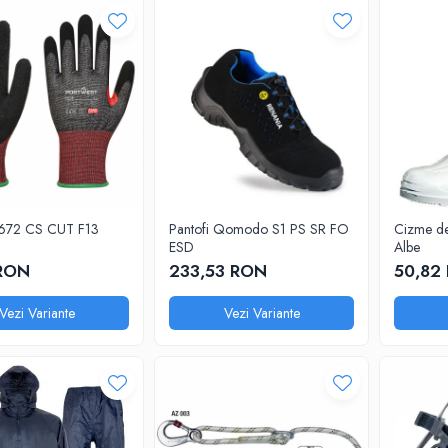
A672 CS CUT F13
Pantofi Qomodo S1 PS SR FO
Cizme d
ESD
Albe
 RON
233,53 RON
50,82
Vezi Variante
Vezi Variante