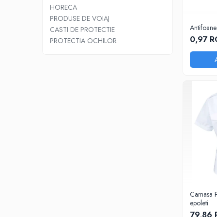
COMBINEZOANE, HALATE
HORECA
DIVERSE
PRODUSE DE VOIAJ
Antifoane 
CASTI DE PROTECTIE
JACHETE DE LUCRU
0,97 
PROTECTIA OCHILOR
PANTALONI DE LUCRU
JACHETE VATUITE
INDUSTRIA ALIMENTARA
GENUNCHIERE
IMBRACAMINTE ANTICHIMICA |
MULTIRISC
CAMASI
FESURI, SEPCI, CAPISOANE
FLEECE
HANORACE
INCALTAMINTE
Camasa P
epoleti
BOCANCI
79,86