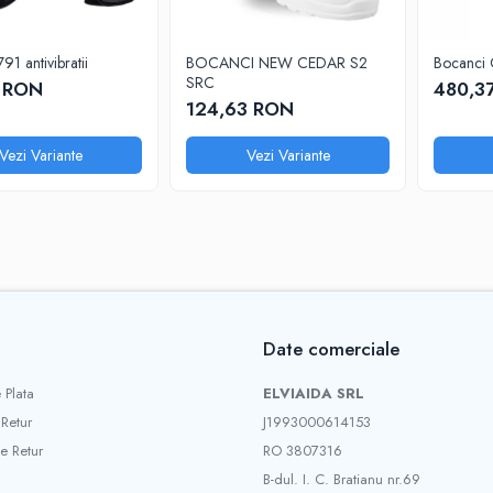
91 antivibratii
BOCANCI NEW CEDAR S2
Bocanci
SRC
9 RON
480,3
124,63 RON
Vezi Variante
Vezi Variante
Date comerciale
 Plata
ELVIAIDA SRL
 Retur
J1993000614153
e Retur
RO 3807316
B-dul. I. C. Bratianu nr.69