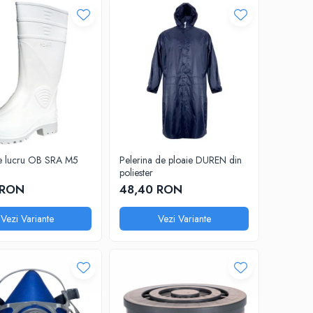
e lucru OB SRA M5
Pelerina de ploaie DUREN din
poliester
 RON
48,40 RON
Vezi Variante
Vezi Variante