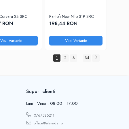
 Corvara S3 SRC
Pantofi New Nilo S1P SRC
7 RON
198,44 RON
Vezi Variante
Vezi Variante
1
2
3
34
...
Suport clienti
Luni - Vineri: 08:00 - 17:00
0767585211
office@elviaida.ro