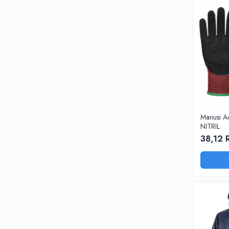
PROTECTIE LA IMPACT
PROTECTIE AUDITIVA
PROTECTIE RESPIRATORIE
LUCRU LA INALTIME
AVERTIZARE SI PRIM AJUTOR
TRICOURI
TRICOURI POLO
CAMASI
Manusi 
HORECA
NITRIL
PROSOAPE
38,12
PRODUSE DE VOIAJ
CASTI DE PROTECTIE
PROTECTIA OCHILOR
MASTI DE SUDURA
OCHELARI
VIZIERE