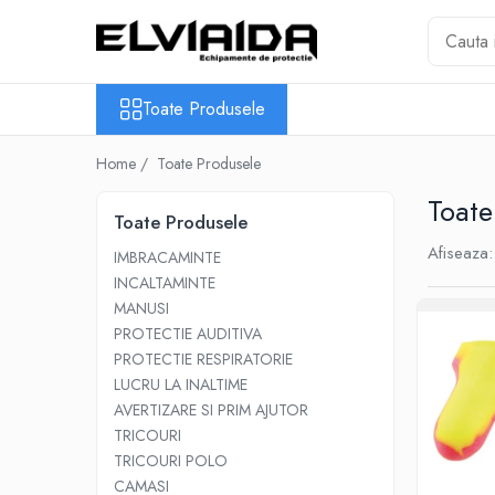
Toate Produsele
Toate Produsele
IMBRACAMINTE
IMBRACAMINTE DE LUCRU
Home /
Toate Produsele
IMBRACAMINTE
Toate
REFLECTORIZANTA
Toate Produsele
IMBRACAMINTE DE IARNA
Afiseaza:
IMBRACAMINTE
IMBRACAMINTE IMPERMEABILA
INCALTAMINTE
TRICOURI
MANUSI
PROTECTIE AUDITIVA
VESTE
PROTECTIE RESPIRATORIE
UNICA FOLOSINTA
LUCRU LA INALTIME
IMBRACAMINTE ESD
AVERTIZARE SI PRIM AJUTOR
TRICOURI
IMBRACAMINTE IGNIFUGATA,
TRICOURI POLO
ANTISTATICA
CAMASI