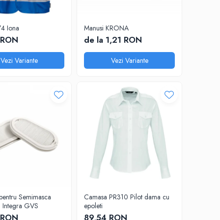
74 Iona
Manusi KRONA
 RON
de la 1,21 RON
Vezi Variante
Vezi Variante
3 pentru Semimasca
Camasa PR310 Pilot dama cu
u Integra GVS
epoleti
 RON
89,54 RON