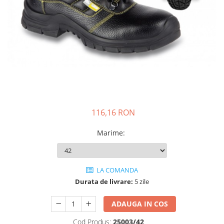
JACHETE DE LUCRU
PANTALONI DE LUCRU
JACHETE VATUITE
INDUSTRIA ALIMENTARA
GENUNCHIERE
IMBRACAMINTE ANTICHIMICA |
MULTIRISC
CAMASI
116,16 RON
FESURI, SEPCI, CAPISOANE
Marime
:
FLEECE
HANORACE
LA COMANDA
Durata de livrare:
5 zile
ADAUGA IN COS
Cod Produs:
25003/42