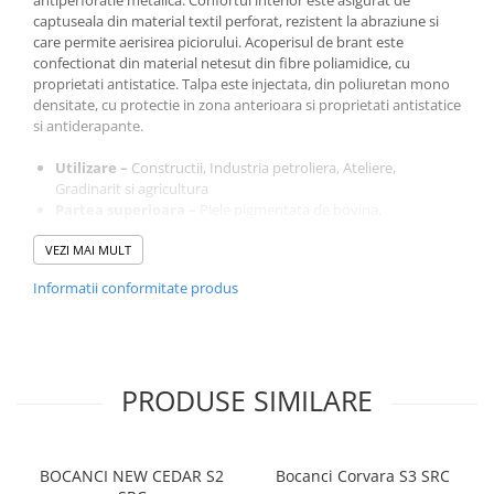
antiperforatie metalica. Confortul interior este asigurat de
captuseala din material textil perforat, rezistent la abraziune si
care permite aerisirea piciorului. Acoperisul de brant este
confectionat din material netesut din fibre poliamidice, cu
proprietati antistatice. Talpa este injectata, din poliuretan mono
densitate, cu protectie in zona anterioara si proprietati antistatice
si antiderapante.
Utilizare –
Constructii, Industria petroliera, Ateliere,
Gradinarit si agricultura
Partea superioara –
Piele pigmentata de bovina,
hidrofobizata
VEZI MAI MULT
Captuseala –
Material textil perforat, rezistent la abraziune,
asigură aerisirea piciorului
Informatii conformitate produs
Brant –
Tesut din poliester pe suport PE, forma anatomica,
detasabil, antistatic
Talpa –
PU 1D – Injectata din poliuretan monodensitate
Limba –
Tip burduf – dublata cu material spongios
Inchidere –
Insiretare prin perforatii consolidate cu capse
PRODUSE SIMILARE
metalice
BOCANCI NEW CEDAR S2
Bocanci Corvara S3 SRC