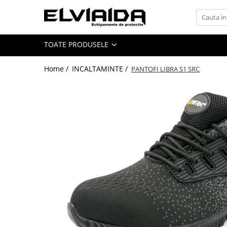
Toate Produsele
TOATE PRODUSELE
IMBRACAMINTE
IMBRACAMINTE DE LUCRU
Home /
INCALTAMINTE /
PANTOFI LIBRA S1 SRC
IMBRACAMINTE REFLECTORIZANTA
IMBRACAMINTE DE IARNA
IMBRACAMINTE IMPERMEABILA
TRICOURI
VESTE
UNICA FOLOSINTA
IMBRACAMINTE ESD
IMBRACAMINTE IGNIFUGATA,
ANTISTATICA
COMBINEZOANE, HALATE