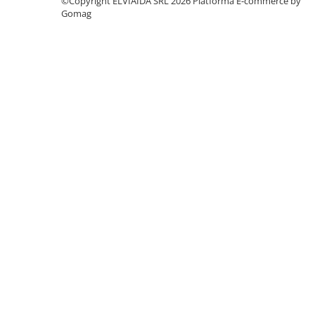
©Copyright ELVIAIDA SRL 2026
Platforma E-commerce by
Gomag