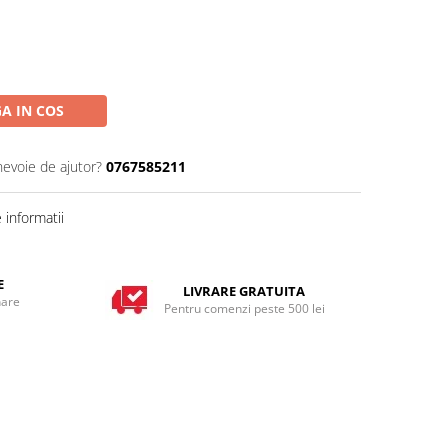
A IN COS
nevoie de ajutor?
0767585211
informatii
E
LIVRARE GRATUITA
nare
Pentru comenzi peste 500 lei