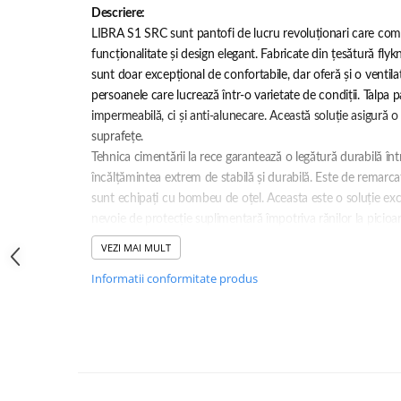
SANDALE-SABOTI
Descriere:
LIBRA S1 SRC sunt pantofi de lucru revoluționari care com
CIZME
funcționalitate și design elegant. Fabricate din țesătură flyk
SOSETE
sunt doar excepțional de confortabile, dar oferă și o ventil
BRANTURI
persoanele care lucrează într-o varietate de condiții. Talpa
impermeabilă, ci și anti-alunecare. Această soluție asigură o 
ACCESORII
suprafețe.
MANUSI
Tehnica cimentării la rece garantează o legătură durabilă înt
RISCURI MINIME
încălțămintea extrem de stabilă și durabilă. Este de remarca
sunt echipați cu bombeu de oțel. Aceasta este o soluție ex
PROTECTIE MECANICA
nevoie de protecție suplimentară împotriva rănilor la pici
PROTECTIE TAIERE SI PERFORATII
respirabilă din care este realizat interiorul pantofului permit
VEZI MAI MULT
PROTECTIE CHIMICA
senzația de disconfort în timpul purtării prelungite.
Informatii conformitate produs
PROTECTIE SUDURA
Caracteristică:
PROTECTIE TERMICA (FRIG)
Standarde și marcaje: S1, SRC, EN ISO 20345
Dimensiuni: 36-47 EU
ANTIVIBRATII
UNICA FOLOSINTA
PROTECTIE LA IMPACT