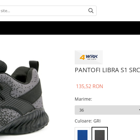
PANTOFI LIBRA S1 SR
135,52 RON
Marime
:
Culoare
: GRI