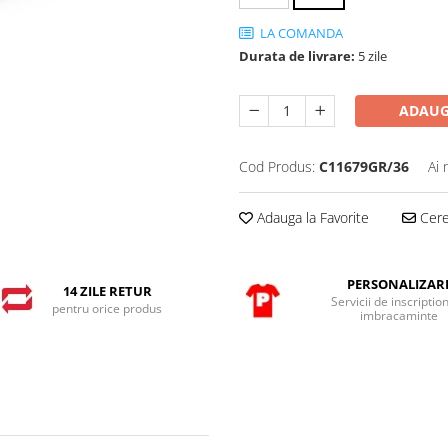
LA COMANDA
Durata de livrare:
5 zile
ADAUG
Cod Produs:
C11679GR/36
Ai 
Adauga la Favorite
Cere 
PERSONALIZAR
14 ZILE RETUR
Servicii de inscriptio
pentru orice produs
imbracaminte