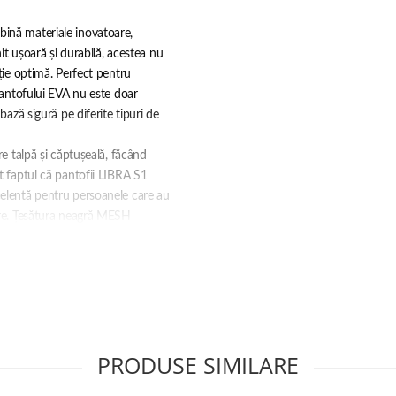
bină materiale inovatoare,
nit ușoară și durabilă, acestea nu
ație optimă. Perfect pentru
 pantofului EVA nu este doar
bază sigură pe diferite tipuri de
re talpă și căptușeală, făcând
t faptul că pantofii LIBRA S1
celentă pentru persoanele care au
oare. Țesătura neagră MESH
e piciorului să respire, minimizând
PRODUSE SIMILARE