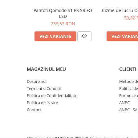
PROTECTIE AUDITIVA
Pantofi Qomodo S1 PS SR FO
Cizme de lucru 
ESD
PROTECTIE RESPIRATORIE
50,82
233,53 RON
LUCRU LA INALTIME
AVERTIZARE SI PRIM AJUTOR
VEZI VARIANTE
VEZI VARIA
TRICOURI
TRICOURI POLO
CAMASI
HORECA
MAGAZINUL MEU
CLIENTI
PROSOAPE
Despre noi
Metode de
PRODUSE DE VOIAJ
Termeni si Conditii
Politica d
CASTI DE PROTECTIE
Politica de Confidentialitate
Formular 
PROTECTIA OCHILOR
Politica de livrare
ANPC
MASTI DE SUDURA
Contact
ANPC - SA
OCHELARI
VIZIERE