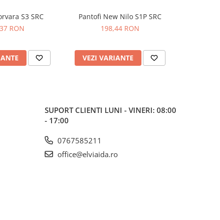
orvara S3 SRC
Pantofi New Nilo S1P SRC
Sandale Maverick S1 PL SR FO
,37 RON
198,44 RON
2
IANTE
VEZI VARIANTE
VEZI 
SUPORT CLIENTI
LUNI - VINERI: 08:00
- 17:00
0767585211
office@elviaida.ro