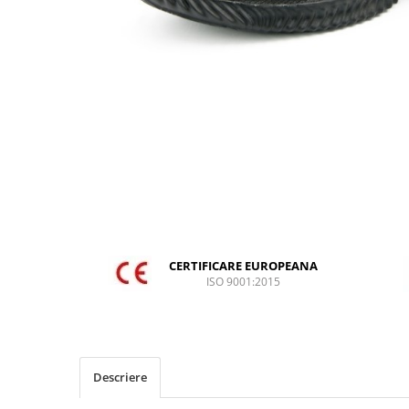
DIVERSE
JACHETE DE LUCRU
PANTALONI DE LUCRU
JACHETE VATUITE
INDUSTRIA ALIMENTARA
GENUNCHIERE
IMBRACAMINTE ANTICHIMICA |
MULTIRISC
CAMASI
FESURI, SEPCI, CAPISOANE
CERTIFICARE EUROPEANA
ISO 9001:2015
FLEECE
HANORACE
INCALTAMINTE
BOCANCI
Descriere
PANTOFI