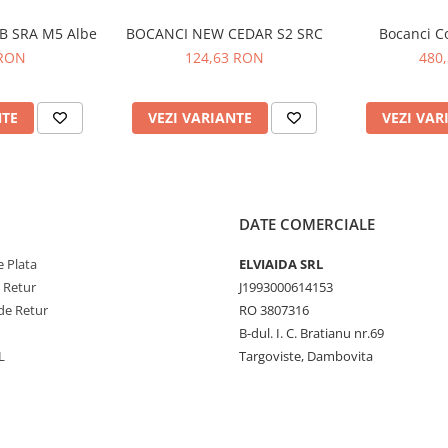
OB SRA M5 Albe
BOCANCI NEW CEDAR S2 SRC
Bocanci C
 RON
124,63 RON
480
NTE
VEZI VARIANTE
VEZI VAR
DATE COMERCIALE
 Plata
ELVIAIDA SRL
e Retur
J1993000614153
de Retur
RO 3807316
B-dul. I. C. Bratianu nr.69
L
Targoviste, Dambovita