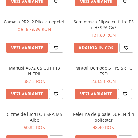
VEZI VARIANTE
VEZI VARIANTE
SANDALE-SABOTI
CIZME
Camasa PR212 Pilot cu epoleti
Semimasca Elipse cu filtre P3
SOSETE
+ HESPA GVS
de la 79,86 RON
BRANTURI
131,89 RON
ACCESORII
VEZI VARIANTE
ADAUGA IN COS
MANUSI
RISCURI MINIME
Manusi A672 CS CUT F13
Pantofi Qomodo S1 PS SR FO
PROTECTIE MECANICA
NITRIL
ESD
PROTECTIE TAIERE SI PERFORATII
38,12 RON
233,53 RON
PROTECTIE CHIMICA
VEZI VARIANTE
VEZI VARIANTE
PROTECTIE SUDURA
PROTECTIE TERMICA (FRIG)
Cizme de lucru OB SRA M5
Pelerina de ploaie DUREN din
ANTIVIBRATII
Albe
poliester
50,82 RON
48,40 RON
UNICA FOLOSINTA
PROTECTIE LA IMPACT