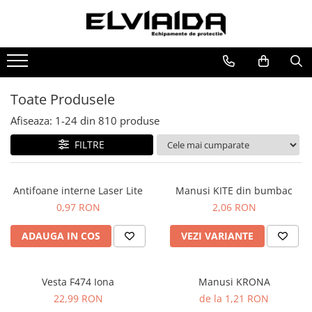
Toate Produsele
IMBRACAMINTE
IMBRACAMINTE DE LUCRU
Toate Produsele
IMBRACAMINTE REFLECTORIZANTA
Afiseaza:
1-
24
din
810
produse
IMBRACAMINTE DE IARNA
FILTRE
IMBRACAMINTE IMPERMEABILA
TRICOURI
Antifoane interne Laser Lite
Manusi KITE din bumbac
VESTE
0,97 RON
2,06 RON
UNICA FOLOSINTA
ADAUGA IN COS
VEZI VARIANTE
IMBRACAMINTE ESD
IMBRACAMINTE IGNIFUGATA,
ANTISTATICA
Vesta F474 Iona
Manusi KRONA
22,99 RON
de la 1,21 RON
COMBINEZOANE, HALATE