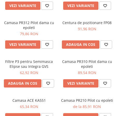
DIVERSE
VEZI VARIANTE
VEZI VARIANTE
JACHETE DE LUCRU
PANTALONI DE LUCRU
Camasa PR312 Pilot dama cu
Centura de pozitionare FP08
epoleti
JACHETE VATUITE
91,96 RON
79,86 RON
INDUSTRIA ALIMENTARA
GENUNCHIERE
VEZI VARIANTE
ADAUGA IN COS
IMBRACAMINTE ANTICHIMICA |
MULTIRISC
Filtre P3 pentru Semimasca
Camasa PR310 Pilot dama cu
CAMASI
Elipse sau Integra GVS
epoleti
62,92 RON
89,54 RON
FESURI, SEPCI, CAPISOANE
FLEECE
ADAUGA IN COS
VEZI VARIANTE
HANORACE
INCALTAMINTE
Camasa ACE KA551
Camasa PR210 Pilot cu epoleti
BOCANCI
65,34 RON
de la 85,91 RON
PANTOFI