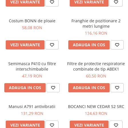
VEZI VARIANTE
VEZI VARIANTE
PROTECTIE AUDITIVA
PROTECTIE RESPIRATORIE
Costum BONN de ploaie
Franghie de pozitionare 2
LUCRU LA INALTIME
metri lungime
58,08 RON
AVERTIZARE SI PRIM AJUTOR
116,16 RON
TRICOURI
VEZI VARIANTE
ADAUGA IN COS
TRICOURI POLO
CAMASI
HORECA
Semimasca P410 cu filtre
Filtre de protectie respiratorie
PROSOAPE
interschimbabile
combinate de tip ABEK1
47,19 RON
60,50 RON
PRODUSE DE VOIAJ
CASTI DE PROTECTIE
ADAUGA IN COS
ADAUGA IN COS
PROTECTIA OCHILOR
MASTI DE SUDURA
Manusi A791 antivibratii
BOCANCI NEW CEDAR S2 SRC
OCHELARI
131,29 RON
124,63 RON
VIZIERE
VEZI VARIANTE
VEZI VARIANTE