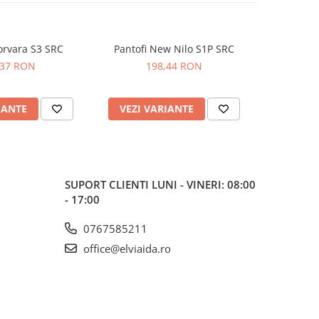
orvara S3 SRC
Pantofi New Nilo S1P SRC
Sandale Maverick S1 PL SR FO
,37 RON
198,44 RON
2
IANTE
VEZI VARIANTE
VEZI 
SUPORT CLIENTI
LUNI - VINERI: 08:00
- 17:00
0767585211
office@elviaida.ro