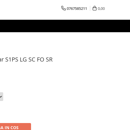
0767585211
0,00
ar S1PS LG SC FO SR
A IN COS