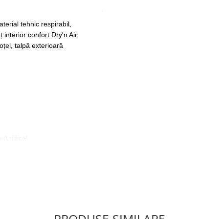
terial tehnic respirabil,
interior confort Dry'n Air,
țel, talpă exterioară
t ridicat
nă
bili si uleiuri
ea piciorului, conform normelor
rului, conform normelor