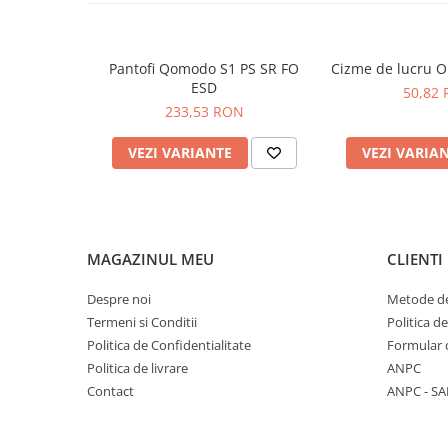
INCALTAMINTE DE PROTECTIE VEGAN FREN
Permeabilitate la vapori pentru respirabilitate îm
PROTECTIE AUDITIVA
Proiectare ergonomică pentru eficiență și confor
PROTECTIE RESPIRATORIE
Materiale tehnice durabile de înaltă performanță
Pantofi Qomodo S1 PS SR FO
Cizme de lucru 
LUCRU LA INALTIME
ESD
50,82
AVERTIZARE SI PRIM AJUTOR
233,53 RON
Materiale
TRICOURI
Partea Superioara:
Tesatura respirabila
VEZI VARIANTE
VEZI VARIA
TRICOURI POLO
Captuseala:
SmellStop Anti-Odour and Antibacterian*
CAMASI
Bombeu:
Steel
HORECA
Talpa:
AirTech Anti-Fatigue
PROSOAPE
MAGAZINUL MEU
CLIENTI
PRODUSE DE VOIAJ
CASTI DE PROTECTIE
Despre noi
Metode de
PROTECTIA OCHILOR
Termeni si Conditii
Politica d
MASTI DE SUDURA
Politica de Confidentialitate
Formular 
Politica de livrare
ANPC
OCHELARI
Contact
ANPC - SA
VIZIERE