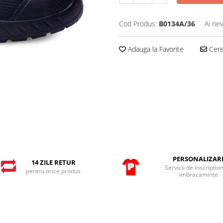
Cod Produs:
B0134A/36
Ai nev
Adauga la Favorite
Cere 
PERSONALIZAR
14 ZILE RETUR
Servicii de inscriptio
pentru orice produs
imbracaminte