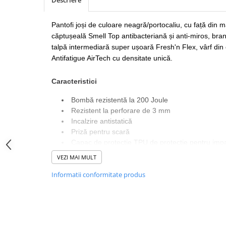
Descriere
SANDALE-SABOTI
CIZME
Pantofi joși de culoare neagră/portocaliu, cu față din ma
căptușeală Smell Top antibacteriană și anti-miros, branț 
SOSETE
talpă intermediară super ușoară Fresh'n Flex, vârf din o
BRANTURI
Antifatigue AirTech cu densitate unică.
ACCESORII
Caracteristici
MANUSI
RISCURI MINIME
Bombă rezistentă la 200 Joule
Rezistent la perforare de 3 mm
PROTECTIE MECANICA
Incalzire antistatică
PROTECTIE TAIERE SI PERFORATII
Priză pentru scară
Capac de protectie TPU de protectie pentru impac
PROTECTIE CHIMICA
SR - Rezistență la alunecare Ceramică și gliceri
VEZI MAI MULT
PROTECTIE SUDURA
Talpa de cauciuc rezistenta la alunecare, combusti
Informatii conformitate produs
Realizat ortopRealizat ortopedic pentru măsurar
PROTECTIE TERMICA (FRIG)
europene DGUV112-191edic pentru măsurarea picio
ANTIVIBRATII
europene DGUV112-191
Lățimea femeilor 10.5
UNICA FOLOSINTA
Lățime bărbați 12
PROTECTIE LA IMPACT