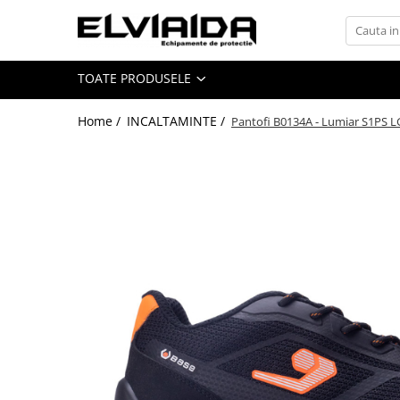
Toate Produsele
TOATE PRODUSELE
IMBRACAMINTE
IMBRACAMINTE DE LUCRU
Home /
INCALTAMINTE /
Pantofi B0134A - Lumiar S1PS L
IMBRACAMINTE REFLECTORIZANTA
IMBRACAMINTE DE IARNA
IMBRACAMINTE IMPERMEABILA
TRICOURI
VESTE
UNICA FOLOSINTA
IMBRACAMINTE ESD
IMBRACAMINTE IGNIFUGATA,
ANTISTATICA
COMBINEZOANE, HALATE