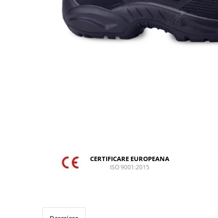
DIVERSE
JACHETE DE LUCRU
PANTALONI DE LUCRU
JACHETE VATUITE
INDUSTRIA ALIMENTARA
GENUNCHIERE
IMBRACAMINTE ANTICHIMICA |
MULTIRISC
CAMASI
FESURI, SEPCI, CAPISOANE
FLEECE
CERTIFICARE EUROPEANA
ISO 9001:2015
HANORACE
INCALTAMINTE
BOCANCI
PANTOFI