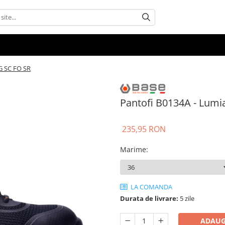
G SC FO SR
Pantofi B0134A - Lumi
235,95 RON
Marime
:
LA COMANDA
Durata de livrare:
5 zile
ADAUG