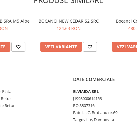
PRODUSE SIMILARE
DLY
bunătățită
t
OB SRA M5 Albe
BOCANCI NEW CEDAR S2 SRC
Bocanci C
 RON
124,63 RON
480
NTE
VEZI VARIANTE
VEZI VAR
DATE COMERCIALE
 Plata
ELVIAIDA SRL
e Retur
J1993000614153
de Retur
RO 3807316
B-dul. I. C. Bratianu nr.69
L
Targoviste, Dambovita