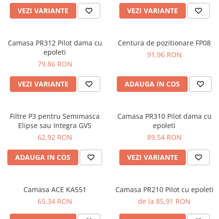
DIVERSE
VEZI VARIANTE
VEZI VARIANTE
JACHETE DE LUCRU
PANTALONI DE LUCRU
Camasa PR312 Pilot dama cu
Centura de pozitionare FP08
epoleti
JACHETE VATUITE
91,96 RON
79,86 RON
INDUSTRIA ALIMENTARA
GENUNCHIERE
VEZI VARIANTE
ADAUGA IN COS
IMBRACAMINTE ANTICHIMICA |
MULTIRISC
Filtre P3 pentru Semimasca
Camasa PR310 Pilot dama cu
CAMASI
Elipse sau Integra GVS
epoleti
62,92 RON
89,54 RON
FESURI, SEPCI, CAPISOANE
FLEECE
ADAUGA IN COS
VEZI VARIANTE
HANORACE
INCALTAMINTE
Camasa ACE KA551
Camasa PR210 Pilot cu epoleti
BOCANCI
65,34 RON
de la 85,91 RON
PANTOFI