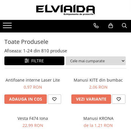
Toate Produsele
IMBRACAMINTE
IMBRACAMINTE DE LUCRU
Toate Produsele
IMBRACAMINTE REFLECTORIZANTA
Afiseaza:
1-
24
din
810
produse
IMBRACAMINTE DE IARNA
FILTRE
IMBRACAMINTE IMPERMEABILA
TRICOURI
Antifoane interne Laser Lite
Manusi KITE din bumbac
VESTE
0,97 RON
2,06 RON
UNICA FOLOSINTA
ADAUGA IN COS
VEZI VARIANTE
IMBRACAMINTE ESD
IMBRACAMINTE IGNIFUGATA,
ANTISTATICA
Vesta F474 Iona
Manusi KRONA
22,99 RON
de la 1,21 RON
COMBINEZOANE, HALATE