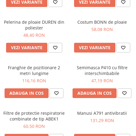
VEZI VARIANTE
VEZI VARIANTE
PROTECTIE AUDITIVA
PROTECTIE RESPIRATORIE
Pelerina de ploaie DUREN din
Costum BONN de ploaie
LUCRU LA INALTIME
poliester
58,08 RON
AVERTIZARE SI PRIM AJUTOR
48,40 RON
TRICOURI
VEZI VARIANTE
VEZI VARIANTE
TRICOURI POLO
CAMASI
HORECA
Franghie de pozitionare 2
Semimasca P410 cu filtre
PROSOAPE
metri lungime
interschimbabile
116,16 RON
47,19 RON
PRODUSE DE VOIAJ
CASTI DE PROTECTIE
ADAUGA IN COS
ADAUGA IN COS
PROTECTIA OCHILOR
MASTI DE SUDURA
Filtre de protectie respiratorie
Manusi A791 antivibratii
OCHELARI
combinate de tip ABEK1
131,29 RON
VIZIERE
60,50 RON