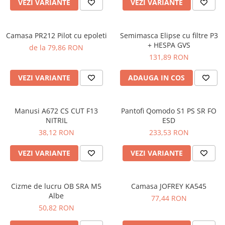
VEZI VARIANTE
VEZI VARIANTE
SANDALE-SABOTI
CIZME
Camasa PR212 Pilot cu epoleti
Semimasca Elipse cu filtre P3
SOSETE
+ HESPA GVS
de la 79,86 RON
BRANTURI
131,89 RON
ACCESORII
VEZI VARIANTE
ADAUGA IN COS
MANUSI
RISCURI MINIME
Manusi A672 CS CUT F13
Pantofi Qomodo S1 PS SR FO
PROTECTIE MECANICA
NITRIL
ESD
PROTECTIE TAIERE SI PERFORATII
38,12 RON
233,53 RON
PROTECTIE CHIMICA
VEZI VARIANTE
VEZI VARIANTE
PROTECTIE SUDURA
PROTECTIE TERMICA (FRIG)
Cizme de lucru OB SRA M5
Camasa JOFREY KA545
ANTIVIBRATII
Albe
77,44 RON
50,82 RON
UNICA FOLOSINTA
PROTECTIE LA IMPACT