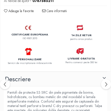
Ai nevoie de ajutor?
0767585211
Adauga la Favorite
Cere informatii
CERTIFICARE EUROPEANA
14 ZILE RETUR
ISO 9001:2015
pentru orice produs
LIVRARE GRATUITA
PERSONALIZARE
Pentru comenzi peste 500 lei
Servicii de inscriptionare imbracaminte
Descriere
Pantofi de protectie S3 SRC din piele pigmentata de bovina,
hidrofobizata, cu bombeu metalic din otel inoxidabil si lamela
antiperforatie metalica. Confortul este asigurat de captuseala din
material textil perforat si brantul C-dry prevazut cu perforatii. Talpa
este injectata, din poliuretan dubla densitate, cu proprietati