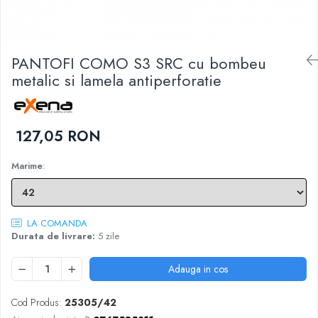
DIVERSE
JACHETE DE LUCRU
PANTALONI DE LUCRU
PANTOFI COMO S3 SRC cu bombeu
JACHETE VATUITE
metalic si lamela antiperforatie
INDUSTRIA ALIMENTARA
GENUNCHIERE
IMBRACAMINTE ANTICHIMICA |
127,05 RON
MULTIRISC
Marime
:
CAMASI
FESURI, SEPCI, CAPISOANE
FLEECE
LA COMANDA
HANORACE
Durata de livrare:
5 zile
Adauga in cos
Cod Produs:
25305/42