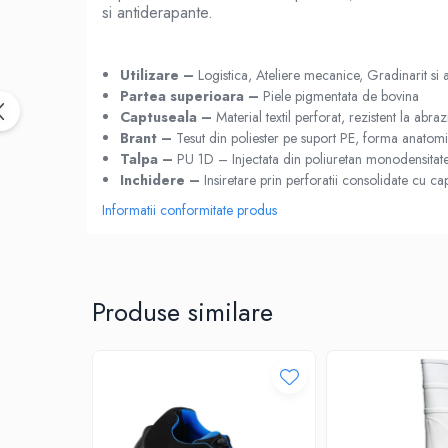
PANTOFI
si antiderapante.
SANDALE-SABOTI
CIZME
Utilizare –
Logistica, Ateliere mecanice, Gradinarit si 
Partea superioara –
Piele pigmentata de bovina
SOSETE
Captuseala –
Material textil perforat, rezistent la abraz
BRANTURI
Brant –
Tesut din poliester pe suport PE, forma anatomica
Talpa –
PU 1D – Injectata din poliuretan monodensitat
ACCESORII
Inchidere –
Insiretare prin perforatii consolidate cu ca
MANUSI
Informatii conformitate produs
RISCURI MINIME
PROTECTIE MECANICA
PROTECTIE TAIERE SI PERFORATII
Produse similare
PROTECTIE CHIMICA
PROTECTIE SUDURA
PROTECTIE TERMICA (FRIG)
ANTIVIBRATII
UNICA FOLOSINTA