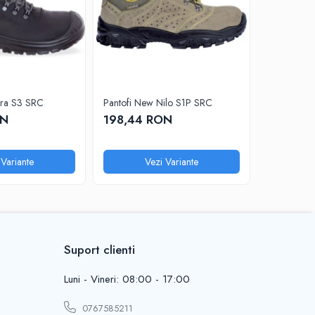
ara S3 SRC
Pantofi New Nilo S1P SRC
Sandale Maverick S1 PL SR FO
ESD
ON
198,44 RON
215,38
 Variante
Vezi Variante
V
Suport clienti
Luni - Vineri: 08:00 - 17:00
0767585211