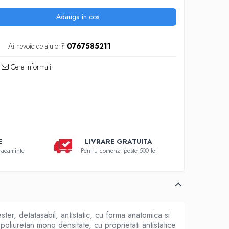
Adauga in cos
Ai nevoie de ajutor?
0767585211
Cere informatii
E
LIVRARE GRATUITA
bracaminte
Pentru comenzi peste 500 lei
ter, detatasabil, antistatic, cu forma anatomica si
n poliuretan mono densitate, cu proprietati antistatice