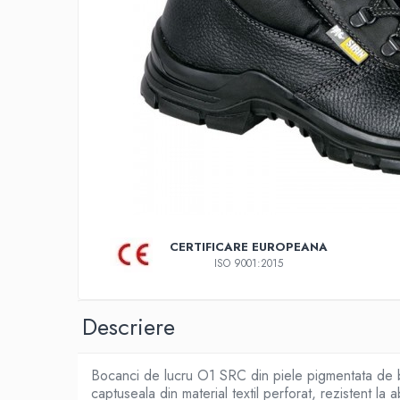
COMBINEZOANE, HALATE
DIVERSE
JACHETE DE LUCRU
PANTALONI DE LUCRU
JACHETE VATUITE
INDUSTRIA ALIMENTARA
GENUNCHIERE
IMBRACAMINTE ANTICHIMICA |
MULTIRISC
CAMASI
CERTIFICARE EUROPEANA
ISO 9001:2015
FESURI, SEPCI, CAPISOANE
FLEECE
Descriere
HANORACE
INCALTAMINTE
Bocanci de lucru O1 SRC din piele pigmentata de bovi
BOCANCI
captuseala din material textil perforat, rezistent la 