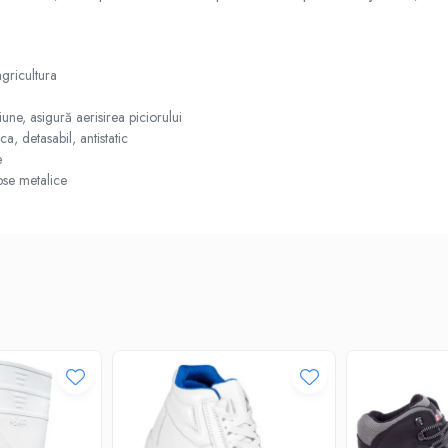
agricultura
iune, asigură aerisirea piciorului
, detasabil, antistatic
e
pse metalice