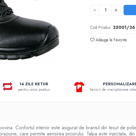
Cod Produs:
25001/36
Adauga la Favorite
14 ZILE RETUR
PERSONALIZAR
pentru orice produs
Servicii de inscriptionare im
na. Confortul interior este asigurat de brantul din tesut de polies
abraziune, care permite aerisirea piciorului. Talpa este injectata, di