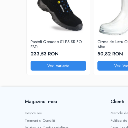
PROTECTIE LA IMPACT
PROTECTIE AUDITIVA
PROTECTIE RESPIRATORIE
LUCRU LA INALTIME
AVERTIZARE SI PRIM AJUTOR
Pantofi Qomodo S1 PS SR FO
Cizme de lucru 
TRICOURI
ESD
Albe
TRICOURI POLO
233,53 RON
50,82 RON
CAMASI
Vezi Variante
Vezi Var
HORECA
PROSOAPE
PRODUSE DE VOIAJ
CASTI DE PROTECTIE
PROTECTIA OCHILOR
Magazinul meu
Clienti
MASTI DE SUDURA
Despre noi
Metode de
OCHELARI
Termeni si Conditii
Politica de
VIZIERE
Politica de Confidentialitate
Formular d