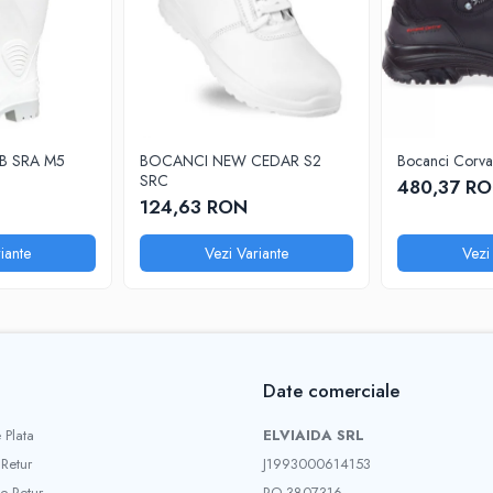
OB SRA M5
BOCANCI NEW CEDAR S2
Bocanci Corv
SRC
480,37 R
124,63 RON
iante
Vezi Variante
Vezi
Date comerciale
 Plata
ELVIAIDA SRL
 Retur
J1993000614153
e Retur
RO 3807316