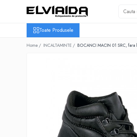
Toate Produsele
Toate Produsele
IMBRACAMINTE
IMBRACAMINTE DE LUCRU
Home /
INCALTAMINTE /
BOCANCI MACIN 01 SRC, fara b
IMBRACAMINTE
REFLECTORIZANTA
IMBRACAMINTE DE IARNA
IMBRACAMINTE IMPERMEABILA
TRICOURI
VESTE
UNICA FOLOSINTA
IMBRACAMINTE ESD
IMBRACAMINTE IGNIFUGATA,
ANTISTATICA