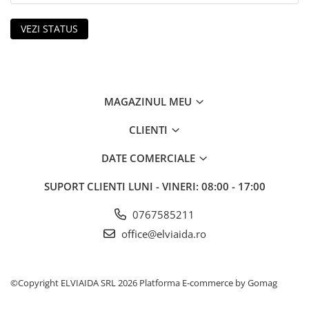
JACHETE DE LUCRU
PANTALONI DE LUCRU
VEZI STATUS
JACHETE VATUITE
INDUSTRIA ALIMENTARA
GENUNCHIERE
MAGAZINUL MEU
IMBRACAMINTE ANTICHIMICA |
MULTIRISC
CLIENTI
CAMASI
DATE COMERCIALE
FESURI, SEPCI, CAPISOANE
SUPORT CLIENTI
LUNI - VINERI: 08:00 - 17:00
FLEECE
HANORACE
0767585211
office@elviaida.ro
©Copyright ELVIAIDA SRL 2026
Platforma E-commerce by Gomag