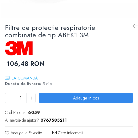
DIVERSE
JACHETE DE LUCRU
PANTALONI DE LUCRU
Filtre de protectie respiratorie
JACHETE VATUITE
combinate de tip ABEK1 3M
INDUSTRIA ALIMENTARA
GENUNCHIERE
IMBRACAMINTE ANTICHIMICA |
106,48 RON
MULTIRISC
CAMASI
LA COMANDA
FESURI, SEPCI, CAPISOANE
Durata de livrare:
5 zile
FLEECE
Adauga in cos
HANORACE
Cod Produs:
6059
Ai nevoie de ajutor?
0767585211
Adauga la Favorite
Cere informatii