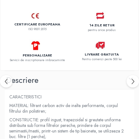
CERTIFICARE EUROPEANA
14 ZILE RETUR
ISO 9001:2015
pentru orice produs
LIVRARE GRATUITA
PERSONALIZARE
Pentru comenzi peste 500 lei
Servicii de inscriptionare imbracaminte
Descriere
CARACTERISTICI
MATERIAL: filtrant carbon activ de inalta performanta, corpul
filtrului din polistiren;
CONSTRUCTIE: profil ingust, trapezoidal si greutate uniforma
distribuita sub forma filtrelor pereche, prindere de corpul
semimastii/mastii, printr-un sistem de tip baioneta, se utilizeaza 2
buc. filtre (1 perche);