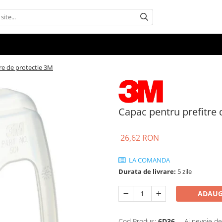
re de protectie 3M
Capac pentru prefitre 
26,62 RON
LA COMANDA
Durata de livrare:
5 zile
ADAUG
Cod Produs:
6D36
Ai nevoie de