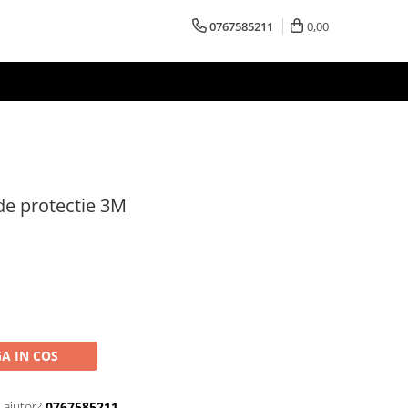
0767585211
0,00
de protectie 3M
A IN COS
 ajutor?
0767585211