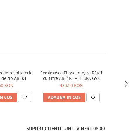
ectie respiratorie
Semimasca Elipse Integra REV 1
Filtre
 de tip ABEK1
cu filtre ABE1P3 + HESPA GVS
Semimasc
Integra
50 RON
423,50 RON
1
N COS
ADAUGA IN COS
ADAUG
SUPORT CLIENTI
LUNI - VINERI: 08:00