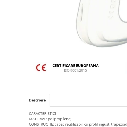
DIVERSE
JACHETE DE LUCRU
PANTALONI DE LUCRU
JACHETE VATUITE
INDUSTRIA ALIMENTARA
GENUNCHIERE
IMBRACAMINTE ANTICHIMICA |
MULTIRISC
CERTIFICARE EUROPEANA
ISO 9001:2015
CAMASI
FESURI, SEPCI, CAPISOANE
FLEECE
HANORACE
Descriere
INCALTAMINTE
CARACTERISTICI
BOCANCI
MATERIAL: polipropilena;
PANTOFI
CONSTRUCTIE: capac reutilizabil, cu profil ingust, trapezoi