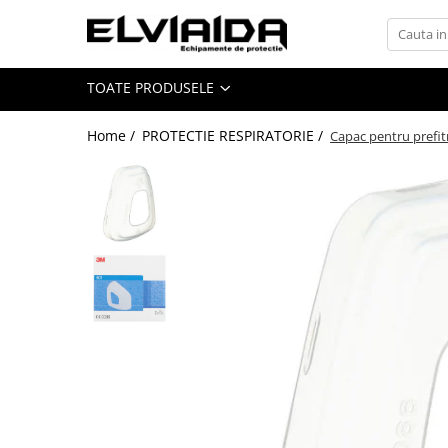
Toate Produsele
TOATE PRODUSELE
IMBRACAMINTE
IMBRACAMINTE DE LUCRU
Home /
PROTECTIE RESPIRATORIE /
Capac pentru prefit
IMBRACAMINTE REFLECTORIZANTA
IMBRACAMINTE DE IARNA
IMBRACAMINTE IMPERMEABILA
TRICOURI
VESTE
UNICA FOLOSINTA
IMBRACAMINTE ESD
IMBRACAMINTE IGNIFUGATA,
ANTISTATICA
COMBINEZOANE, HALATE