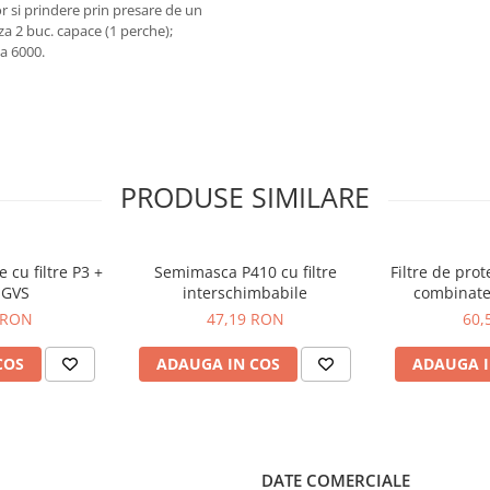
or si prindere prin presare de un
aza 2 buc. capace (1 perche);
ia 6000.
PRODUSE SIMILARE
 cu filtre P3 +
Semimasca P410 cu filtre
Filtre de prot
 GVS
interschimbabile
combinate
 RON
47,19 RON
60,
COS
ADAUGA IN COS
ADAUGA I
DATE COMERCIALE