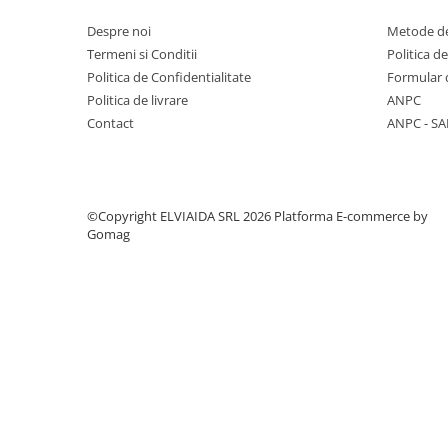
PROTECTIE AUDITIVA
Despre noi
Metode de
PROTECTIE RESPIRATORIE
Termeni si Conditii
Politica d
Politica de Confidentialitate
Formular 
LUCRU LA INALTIME
Politica de livrare
ANPC
AVERTIZARE SI PRIM AJUTOR
Contact
ANPC - SA
TRICOURI
TRICOURI POLO
CAMASI
HORECA
©Copyright ELVIAIDA SRL 2026
Platforma E-commerce by
Gomag
PROSOAPE
PRODUSE DE VOIAJ
CASTI DE PROTECTIE
PROTECTIA OCHILOR
MASTI DE SUDURA
OCHELARI
VIZIERE