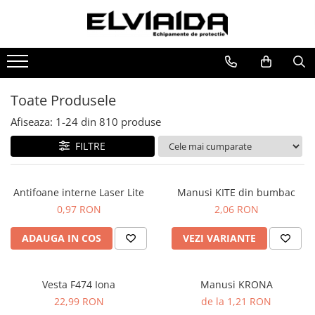
Toate Produsele
IMBRACAMINTE
IMBRACAMINTE DE LUCRU
Toate Produsele
IMBRACAMINTE REFLECTORIZANTA
Afiseaza:
1-
24
din
810
produse
IMBRACAMINTE DE IARNA
FILTRE
IMBRACAMINTE IMPERMEABILA
TRICOURI
Antifoane interne Laser Lite
Manusi KITE din bumbac
VESTE
0,97 RON
2,06 RON
UNICA FOLOSINTA
ADAUGA IN COS
VEZI VARIANTE
IMBRACAMINTE ESD
IMBRACAMINTE IGNIFUGATA,
ANTISTATICA
Vesta F474 Iona
Manusi KRONA
22,99 RON
de la 1,21 RON
COMBINEZOANE, HALATE