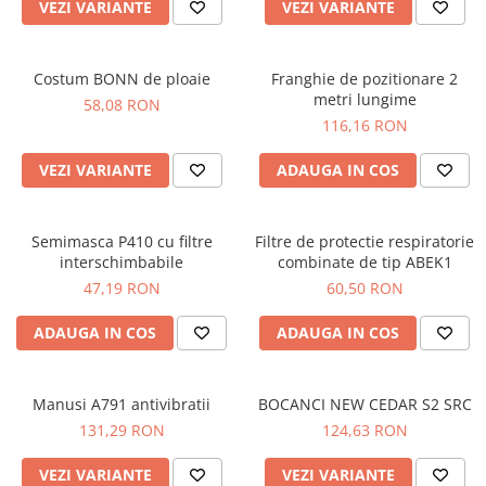
VEZI VARIANTE
VEZI VARIANTE
PROTECTIE AUDITIVA
PROTECTIE RESPIRATORIE
Costum BONN de ploaie
Franghie de pozitionare 2
LUCRU LA INALTIME
metri lungime
58,08 RON
AVERTIZARE SI PRIM AJUTOR
116,16 RON
TRICOURI
VEZI VARIANTE
ADAUGA IN COS
TRICOURI POLO
CAMASI
HORECA
Semimasca P410 cu filtre
Filtre de protectie respiratorie
PROSOAPE
interschimbabile
combinate de tip ABEK1
47,19 RON
60,50 RON
PRODUSE DE VOIAJ
CASTI DE PROTECTIE
ADAUGA IN COS
ADAUGA IN COS
PROTECTIA OCHILOR
MASTI DE SUDURA
Manusi A791 antivibratii
BOCANCI NEW CEDAR S2 SRC
OCHELARI
131,29 RON
124,63 RON
VIZIERE
VEZI VARIANTE
VEZI VARIANTE