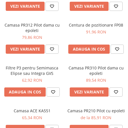
DIVERSE
VEZI VARIANTE
VEZI VARIANTE
JACHETE DE LUCRU
PANTALONI DE LUCRU
Camasa PR312 Pilot dama cu
Centura de pozitionare FP08
epoleti
JACHETE VATUITE
91,96 RON
79,86 RON
INDUSTRIA ALIMENTARA
GENUNCHIERE
VEZI VARIANTE
ADAUGA IN COS
IMBRACAMINTE ANTICHIMICA |
MULTIRISC
Filtre P3 pentru Semimasca
Camasa PR310 Pilot dama cu
CAMASI
Elipse sau Integra GVS
epoleti
62,92 RON
89,54 RON
FESURI, SEPCI, CAPISOANE
FLEECE
ADAUGA IN COS
VEZI VARIANTE
HANORACE
INCALTAMINTE
Camasa ACE KA551
Camasa PR210 Pilot cu epoleti
BOCANCI
65,34 RON
de la 85,91 RON
PANTOFI