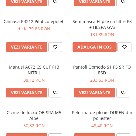
VEZI VARIANTE
VEZI VARIANTE
SANDALE-SABOTI
CIZME
Camasa PR212 Pilot cu epoleti
Semimasca Elipse cu filtre P3
SOSETE
+ HESPA GVS
de la 79,86 RON
BRANTURI
131,89 RON
ACCESORII
VEZI VARIANTE
ADAUGA IN COS
MANUSI
RISCURI MINIME
Manusi A672 CS CUT F13
Pantofi Qomodo S1 PS SR FO
PROTECTIE MECANICA
NITRIL
ESD
PROTECTIE TAIERE SI PERFORATII
38,12 RON
233,53 RON
PROTECTIE CHIMICA
VEZI VARIANTE
VEZI VARIANTE
PROTECTIE SUDURA
PROTECTIE TERMICA (FRIG)
Cizme de lucru OB SRA M5
Pelerina de ploaie DUREN din
ANTIVIBRATII
Albe
poliester
50,82 RON
48,40 RON
UNICA FOLOSINTA
PROTECTIE LA IMPACT