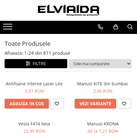
IMBRACAMINTE
INCALTAMINTE
MANUSI
HORECA
PROTECTIA OCHILOR
IMBRACAMINTE DE LUCRU
BOCANCI
RISCURI MINIME
PROSOAPE
MASTI DE SUDURA
IMBRACAMINTE REFLECTORIZANTA
PANTOFI
PROTECTIE MECANICA
OCHELARI
Toate Produsele
IMBRACAMINTE DE IARNA
SANDALE-SABOTI
PROTECTIE TAIERE SI PERFORATII
VIZIERE
Afiseaza:
1-
24
din
811
produse
IMBRACAMINTE IMPERMEABILA
CIZME
PROTECTIE CHIMICA
FILTRE
TRICOURI
SOSETE
PROTECTIE SUDURA
VESTE
BRANTURI
PROTECTIE TERMICA (FRIG)
Antifoane interne Laser Lite
Manusi KITE din bumbac
UNICA FOLOSINTA
ACCESORII
ANTIVIBRATII
0,97 RON
2,06 RON
IMBRACAMINTE ESD
UNICA FOLOSINTA
ADAUGA IN COS
VEZI VARIANTE
IMBRACAMINTE IGNIFUGATA,
PROTECTIE LA IMPACT
ANTISTATICA
COMBINEZOANE, HALATE
Vesta F474 Iona
Manusi KRONA
DIVERSE
22,99 RON
de la 1,21 RON