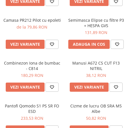
VEZI VARIANTE
VEZI VARIANTE
Camasa PR212 Pilot cu epoleti
Semimasca Elipse cu filtre P3
+ HESPA GVS
de la 79,86 RON
131,89 RON
VEZI VARIANTE
ADAUGA IN COS
Combinezon Iona de bumbac
Manusi A672 CS CUT F13
- C814
NITRIL
180,29 RON
38,12 RON
VEZI VARIANTE
VEZI VARIANTE
Pantofi Qomodo S1 PS SR FO
Cizme de lucru OB SRA M5
ESD
Albe
233,53 RON
50,82 RON