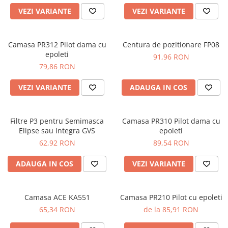
JACHETE DE LUCRU
VEZI VARIANTE
VEZI VARIANTE
PANTALONI DE LUCRU
JACHETE VATUITE
Camasa PR312 Pilot dama cu
Centura de pozitionare FP08
INDUSTRIA ALIMENTARA
epoleti
91,96 RON
79,86 RON
GENUNCHIERE
IMBRACAMINTE ANTICHIMICA |
VEZI VARIANTE
ADAUGA IN COS
MULTIRISC
CAMASI
Filtre P3 pentru Semimasca
Camasa PR310 Pilot dama cu
FESURI, SEPCI, CAPISOANE
Elipse sau Integra GVS
epoleti
FLEECE
62,92 RON
89,54 RON
HANORACE
ADAUGA IN COS
VEZI VARIANTE
Camasa ACE KA551
Camasa PR210 Pilot cu epoleti
65,34 RON
de la 85,91 RON