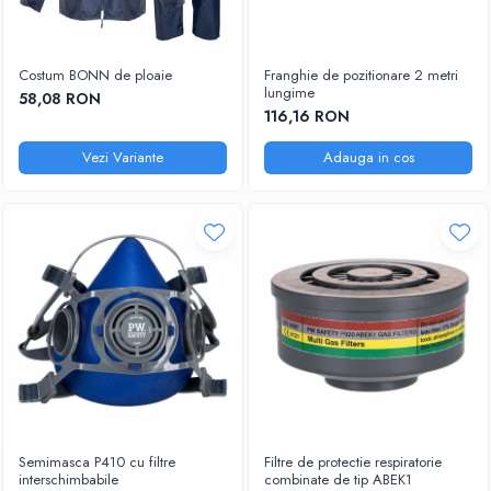
Costum BONN de ploaie
Franghie de pozitionare 2 metri
lungime
58,08 RON
116,16 RON
Vezi Variante
Adauga in cos
Semimasca P410 cu filtre
Filtre de protectie respiratorie
interschimbabile
combinate de tip ABEK1