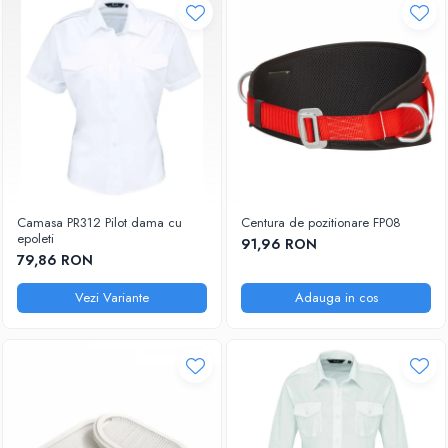
Camasa PR312 Pilot dama cu
Centura de pozitionare FP08
epoleti
91,96 RON
79,86 RON
Vezi Variante
Adauga in cos