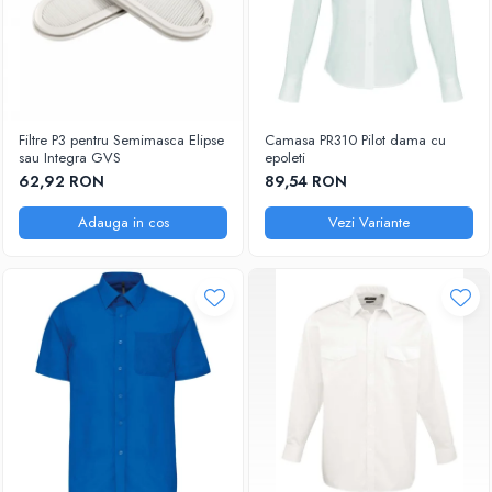
Filtre P3 pentru Semimasca Elipse
Camasa PR310 Pilot dama cu
sau Integra GVS
epoleti
62,92 RON
89,54 RON
Adauga in cos
Vezi Variante