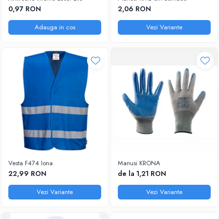
DIVERSE
0,97 RON
2,06 RON
JACHETE DE LUCRU
Adauga in cos
Vezi Variante
PANTALONI DE LUCRU
JACHETE VATUITE
INDUSTRIA ALIMENTARA
GENUNCHIERE
IMBRACAMINTE ANTICHIMICA |
MULTIRISC
CAMASI
FESURI, SEPCI, CAPISOANE
FLEECE
HANORACE
Vesta F474 Iona
Manusi KRONA
22,99 RON
de la 1,21 RON
Vezi Variante
Vezi Variante