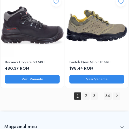
Bocanci Corvara S3 SRC
Pantofi New Nilo S1P SRC
480,37 RON
198,44 RON
Vezi Variante
Vezi Variante
1
2
3
34
...
Magazinul meu