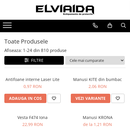
IMBRACAMINTE
INCALTAMINTE
MANUSI
HORECA
PROTECTIA OCHILOR
IMBRACAMINTE DE LUCRU
BOCANCI
RISCURI MINIME
PROSOAPE
MASTI DE SUDURA
IMBRACAMINTE REFLECTORIZANTA
PANTOFI
PROTECTIE MECANICA
OCHELARI
Toate Produsele
IMBRACAMINTE DE IARNA
SANDALE-SABOTI
PROTECTIE TAIERE SI PERFORATII
VIZIERE
Afiseaza:
1-
24
din
810
produse
IMBRACAMINTE IMPERMEABILA
CIZME
PROTECTIE CHIMICA
FILTRE
TRICOURI
SOSETE
PROTECTIE SUDURA
VESTE
BRANTURI
PROTECTIE TERMICA (FRIG)
Antifoane interne Laser Lite
Manusi KITE din bumbac
UNICA FOLOSINTA
ACCESORII
ANTIVIBRATII
0,97 RON
2,06 RON
IMBRACAMINTE ESD
UNICA FOLOSINTA
ADAUGA IN COS
VEZI VARIANTE
IMBRACAMINTE IGNIFUGATA,
PROTECTIE LA IMPACT
ANTISTATICA
COMBINEZOANE, HALATE
Vesta F474 Iona
Manusi KRONA
DIVERSE
22,99 RON
de la 1,21 RON