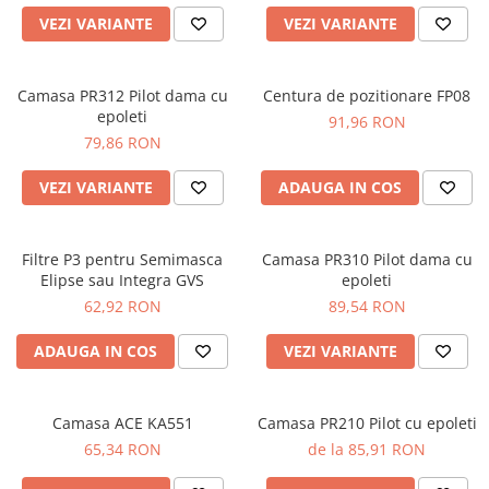
JACHETE DE LUCRU
VEZI VARIANTE
VEZI VARIANTE
PANTALONI DE LUCRU
JACHETE VATUITE
Camasa PR312 Pilot dama cu
Centura de pozitionare FP08
INDUSTRIA ALIMENTARA
epoleti
91,96 RON
79,86 RON
GENUNCHIERE
IMBRACAMINTE ANTICHIMICA |
VEZI VARIANTE
ADAUGA IN COS
MULTIRISC
CAMASI
Filtre P3 pentru Semimasca
Camasa PR310 Pilot dama cu
FESURI, SEPCI, CAPISOANE
Elipse sau Integra GVS
epoleti
FLEECE
62,92 RON
89,54 RON
HANORACE
ADAUGA IN COS
VEZI VARIANTE
Camasa ACE KA551
Camasa PR210 Pilot cu epoleti
65,34 RON
de la 85,91 RON