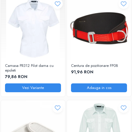
Camasa PR312 Pilot dama cu
Centura de pozitionare FP08
epoleti
91,96 RON
79,86 RON
Vezi Variante
Adauga in cos