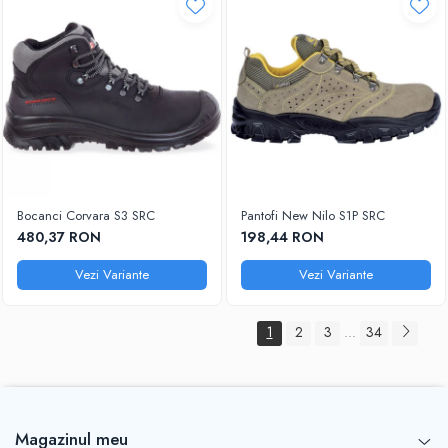
Bocanci Corvara S3 SRC
Pantofi New Nilo S1P SRC
480,37 RON
198,44 RON
Vezi Variante
Vezi Variante
1
2
3
34
...
Magazinul meu