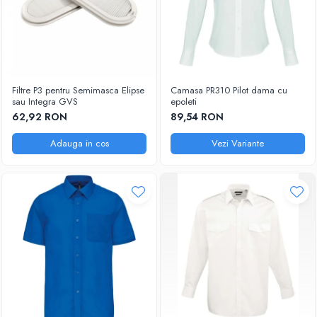
Filtre P3 pentru Semimasca Elipse
Camasa PR310 Pilot dama cu
sau Integra GVS
epoleti
62,92 RON
89,54 RON
Adauga in cos
Vezi Variante