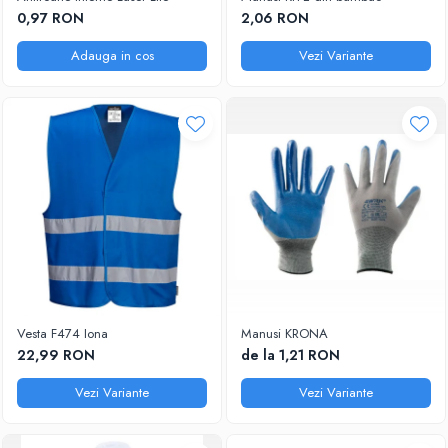
DIVERSE
0,97 RON
2,06 RON
JACHETE DE LUCRU
Adauga in cos
Vezi Variante
PANTALONI DE LUCRU
JACHETE VATUITE
INDUSTRIA ALIMENTARA
GENUNCHIERE
IMBRACAMINTE ANTICHIMICA |
MULTIRISC
CAMASI
FESURI, SEPCI, CAPISOANE
FLEECE
HANORACE
Vesta F474 Iona
Manusi KRONA
22,99 RON
de la 1,21 RON
Vezi Variante
Vezi Variante