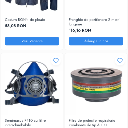
Costum BONN de ploaie
Franghie de pozitionare 2 metri
lungime
58,08 RON
116,16 RON
Vezi Variante
Adauga in cos
Semimasca P410 cu filtre
Filtre de protectie respiratorie
interschimbabile
combinate de tip ABEK1