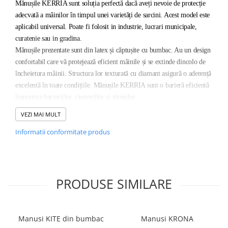
Mănușile KERRIA sunt soluția perfectă dacă aveți nevoie de protecție
PROTECTIE AUDITIVA
adecvată a mâinilor în timpul unei varietăți de sarcini. Acest model este
aplicabil universal. Poate fi folosit in industrie, lucrari municipale,
PROTECTIE RESPIRATORIE
curatenie sau in gradina.
LUCRU LA INALTIME
Mănușile prezentate sunt din latex și căptușite cu bumbac. Au un design
AVERTIZARE SI PRIM AJUTOR
confortabil care vă protejează eficient mâinile și se extinde dincolo de
TRICOURI
încheietura mâinii. Structura lor texturată cu diamant asigură o aderență
TRICOURI POLO
excelentă în toate condițiile. Mănușile KERRIA sunt o barieră eficientă
CAMASI
împotriva bacteriilor, ciupercilor și virușilor.
HORECA
VEZI MAI MULT
Caracteristici
:
PROSOAPE
Informatii conformitate produs
PRODUSE DE VOIAJ
Compozitie: Latex
CASTI DE PROTECTIE
Standarde: EN 21420:2020, EN 388:2016 (1020X)
PROTECTIA OCHILOR
Ambalare: 1 pereche/pachet, 120 perechi/cutie
MASTI DE SUDURA
Culori: Galben
PRODUSE SIMILARE
Marimi: S-XL (7-10)
OCHELARI
VIZIERE
Manusi KITE din bumbac
Manusi KRONA