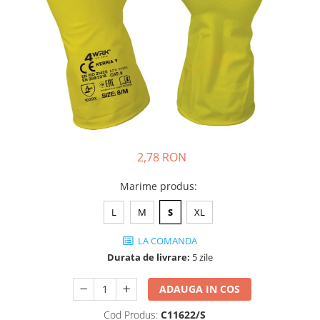
DIVERSE
JACHETE DE LUCRU
PANTALONI DE LUCRU
JACHETE VATUITE
INDUSTRIA ALIMENTARA
GENUNCHIERE
IMBRACAMINTE ANTICHIMICA |
2,78 RON
MULTIRISC
CAMASI
Marime produs
:
FESURI, SEPCI, CAPISOANE
L
M
S
XL
FLEECE
LA COMANDA
HANORACE
Durata de livrare:
5 zile
INCALTAMINTE
BOCANCI
ADAUGA IN COS
PANTOFI
Cod Produs:
C11622/S