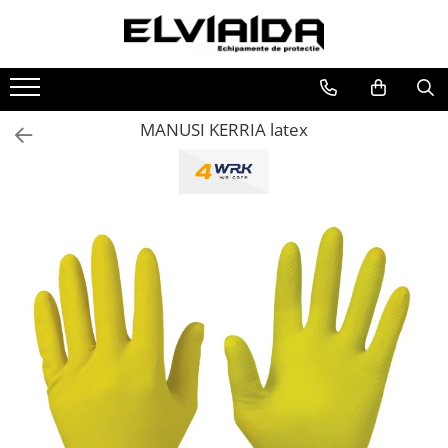
Toate Produsele
IMBRACAMINTE
MANUSI KERRIA latex
IMBRACAMINTE DE LUCRU
IMBRACAMINTE REFLECTORIZANTA
IMBRACAMINTE DE IARNA
IMBRACAMINTE IMPERMEABILA
TRICOURI
VESTE
UNICA FOLOSINTA
IMBRACAMINTE ESD
IMBRACAMINTE IGNIFUGATA,
ANTISTATICA
COMBINEZOANE, HALATE