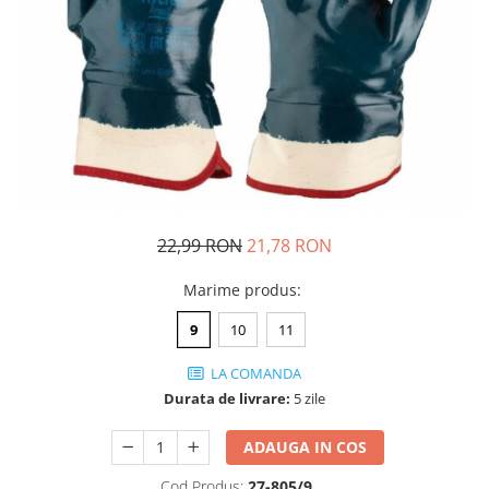
JACHETE DE LUCRU
PANTALONI DE LUCRU
JACHETE VATUITE
INDUSTRIA ALIMENTARA
GENUNCHIERE
IMBRACAMINTE ANTICHIMICA |
MULTIRISC
CAMASI
22,99 RON
21,78 RON
FESURI, SEPCI, CAPISOANE
Marime produs
:
FLEECE
9
10
11
HANORACE
LA COMANDA
Durata de livrare:
5 zile
ADAUGA IN COS
Cod Produs:
27-805/9