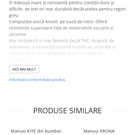
O mănușă mare și rezistentă pentru condiții dure și
dificile: de trei ori mai durabilă decât pielea pentru regim
greu
Compoziție unică Ansell, pe bază de nitril. Oferă
rezistență superioară față de materialele ascuțite și
abrazive
Mai rezistentă și mai flexibilă decât PVC. Asigură, de
asemenea, o excelentă barieră împotriva unsorilor și
uleiului și nu se degradează precum pielea sau
bumbacul
Nu conține silicon
VEZI MAI MULT
Curățenie garantată pentru metale și fabricarea de
motoare
Informatii conformitate produs
DESCRIERE:
• mănuşă mare, robustă pentru o „viaţă” aspră, dură: de
trei ori mai durabilă decât mănuşa din piele pentru
PRODUSE SIMILARE
condiţii grele.
• Compoziţie unică Ansell, pe bază de nitril. Oferă o
rezistenţă superioară împotriva materialelor ascuţite şi
abrazive.
Manusi KITE din bumbac
Manusi KRONA
• Mai rezistentă şi mai flexibilă decât PVC. Asigură de