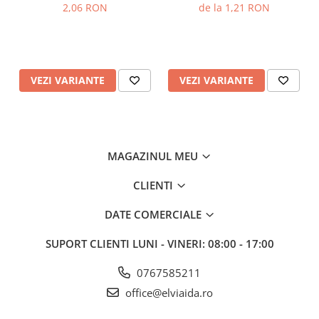
2,06 RON
de la 1,21 RON
asemenea, o excelentă barieră împotriva unsorilor şi
uleiului şi, nu se degradează precum pielea sau
bumbacul.
• Nu conţine silicon. Curăţenie garantată pentru metale şi
fabricarea de motoare.
VEZI VARIANTE
VEZI VARIANTE
• largă selecţie de stiluri, lungimi şi măsuri. Vă permite să
alegeţi combinaţia optimă de caracteristici pentru
aplicaţia dvs. specifică.
MAGAZINUL MEU
CLIENTI
DATE COMERCIALE
SUPORT CLIENTI
LUNI - VINERI: 08:00 - 17:00
0767585211
office@elviaida.ro