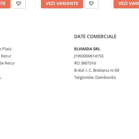
NTE
VEZI VARIANTE
VEZI VAR
DATE COMERCIALE
 Plata
ELVIAIDA SRL
e Retur
J1993000614153
de Retur
RO 3807316
B-dul. I. C. Bratianu nr.69
L
Targoviste, Dambovita