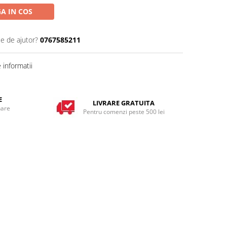
A IN COS
ie de ajutor?
0767585211
informatii
E
LIVRARE GRATUITA
nare
Pentru comenzi peste 500 lei