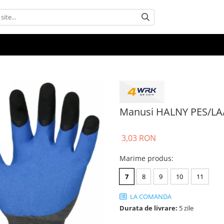
Manusi HALNY PES/LA/
3,03 RON
Marime produs
:
7
8
9
10
11
LA COMANDA
Durata de livrare:
5 zile