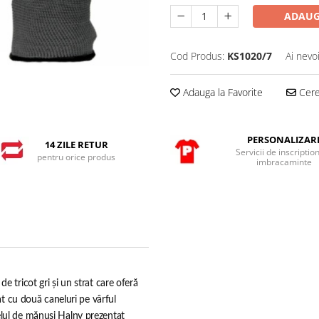
ADAUG
Cod Produs:
KS1020/7
Ai nevo
Adauga la Favorite
Cere 
PERSONALIZAR
14 ZILE RETUR
Servicii de inscriptio
pentru orice produs
imbracaminte
e tricot gri și un strat care oferă
mat cu două caneluri pe vârful
elul de mănuși Halny prezentat