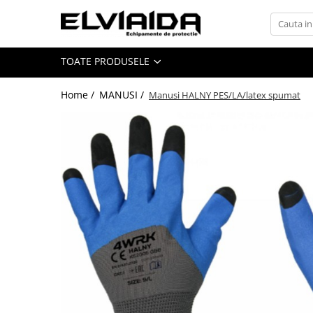
Toate Produsele
TOATE PRODUSELE
IMBRACAMINTE
IMBRACAMINTE DE LUCRU
Home /
MANUSI /
Manusi HALNY PES/LA/latex spumat
IMBRACAMINTE REFLECTORIZANTA
IMBRACAMINTE DE IARNA
IMBRACAMINTE IMPERMEABILA
TRICOURI
VESTE
UNICA FOLOSINTA
IMBRACAMINTE ESD
IMBRACAMINTE IGNIFUGATA,
ANTISTATICA
COMBINEZOANE, HALATE