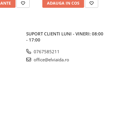
IANTE
ADAUGA IN COS
VEZI 
SUPORT CLIENTI
LUNI - VINERI: 08:00
- 17:00
0767585211
office@elviaida.ro