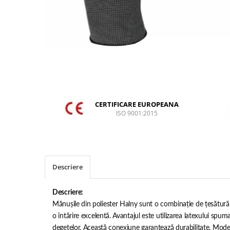
DIVERSE
JACHETE DE LUCRU
PANTALONI DE LUCRU
JACHETE VATUITE
INDUSTRIA ALIMENTARA
GENUNCHIERE
IMBRACAMINTE ANTICHIMICA |
CERTIFICARE EUROPEANA
MULTIRISC
ISO 9001:2015
CAMASI
FESURI, SEPCI, CAPISOANE
FLEECE
Descriere
HANORACE
INCALTAMINTE
Descriere:
Mănușile din poliester Halny sunt o combinație de țesătură d
BOCANCI
o întărire excelentă. Avantajul este utilizarea latexului spu
PANTOFI
degetelor. Această conexiune garantează durabilitate. Mod