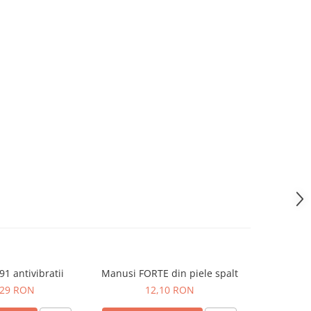
1 antivibratii
Manusi FORTE din piele spalt
Manus
,29 RON
12,10 RON