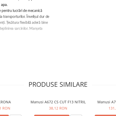
 apa.
te pentru lucrări de mecanică
ia transporturilor. Învelișul dur de
enți. Țesătura flexibilă aderă bine
eplinirea sarcinilor. Manșeta
PRODUSE SIMILARE
KRONA
Manusi A672 CS CUT F13 NITRIL
Manusi A79
21 RON
38,12 RON
131