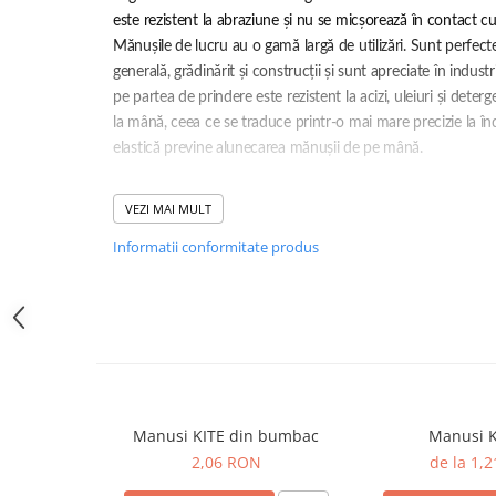
SANDALE-SABOTI
este rezistent la abraziune și nu se micșorează în contact cu
Mănușile de lucru au o gamă largă de utilizări. Sunt perfec
CIZME
generală, grădinărit și construcții și sunt apreciate în industr
SOSETE
pe partea de prindere este rezistent la acizi, uleiuri și deterg
BRANTURI
la mână, ceea ce se traduce printr-o mai mare precizie la înd
elastică previne alunecarea mănușii de pe mână.
ACCESORII
MANUSI
Caracteristică:
VEZI MAI MULT
RISCURI MINIME
Compozitie [%]: Poliester, latex
Informatii conformitate produs
Greutate suprafata [g/m2]: 22g/manusa
PROTECTIE MECANICA
Standarde: EN ISO 21420, EN 388 (1,1,3,1,X)
PROTECTIE TAIERE SI PERFORATII
Ambalare: 12 perechi/pachet, 240 perechi/cutie
PROTECTIE CHIMICA
Culori: Tricou gri, acoperire albastru-negru
Marimi: 7-S - 11-XL
PROTECTIE SUDURA
PROTECTIE TERMICA (FRIG)
ANTIVIBRATII
Manusi KITE din bumbac
Manusi 
UNICA FOLOSINTA
2,06 RON
de la 1,
PROTECTIE LA IMPACT