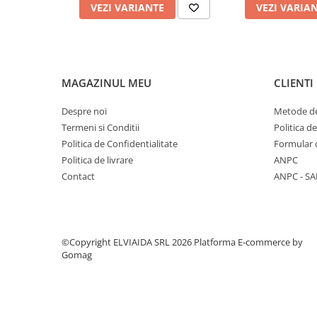
VEZI VARIANTE
VEZI VARIA
PROTECTIE AUDITIVA
PROTECTIE RESPIRATORIE
LUCRU LA INALTIME
AVERTIZARE SI PRIM AJUTOR
MAGAZINUL MEU
CLIENTI
TRICOURI
Despre noi
Metode de
TRICOURI POLO
Termeni si Conditii
Politica d
CAMASI
Politica de Confidentialitate
Formular 
HORECA
Politica de livrare
ANPC
PROSOAPE
Contact
ANPC - SA
PRODUSE DE VOIAJ
CASTI DE PROTECTIE
PROTECTIA OCHILOR
©Copyright ELVIAIDA SRL 2026
Platforma E-commerce by
MASTI DE SUDURA
Gomag
OCHELARI
VIZIERE