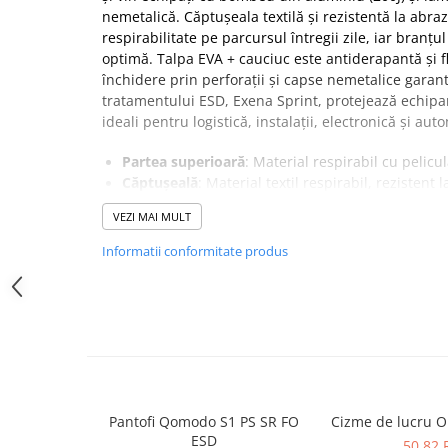
SANDALE-SABOTI
nemetalică. Căptușeala textilă și rezistentă la abra
respirabilitate pe parcursul întregii zile, iar bran
CIZME
optimă. Talpa EVA + cauciuc este antiderapantă și fl
SOSETE
închidere prin perforații și capse nemetalice garant
tratamentului ESD, Exena Sprint, protejează echipam
BRANTURI
ideali pentru logistică, instalații, electronică și aut
ACCESORII
Partea superioară
: Material respirabil cu pelicu
MANUSI
Căptuşeală
: Material textil respirabil, rezistent
RISCURI MINIME
aerisirea piciorului
VEZI MAI MULT
Acoperiş branţ
: Rebound
PROTECTIE MECANICA
Talpă
: EVA + Cauciuc
Informatii conformitate produs
PROTECTIE TAIERE SI PERFORATII
Bombeu
: Aluminiu, rezistent la şoc 200J si com
Antiperforaţie
: Lamelă antiperforaţie nemetalic
PROTECTIE CHIMICA
Închidere
: Înşiretare prin perforaţii si capse ne
PROTECTIE SUDURA
Altele
: ESD – asigura protectia echipamentelor i
electrostatice
PROTECTIE TERMICA (FRIG)
Greutate
: 820 GR( pt. nr. 42)
ANTIVIBRATII
Utilizare
: Logistică, Instalaţii, Electronică, Autom
medii de lucru care necesită bombeu de protecţie
UNICA FOLOSINTA
Pantofi Qomodo S1 PS SR FO
Cizme de lucru 
ESD
PROTECTIE LA IMPACT
50,82