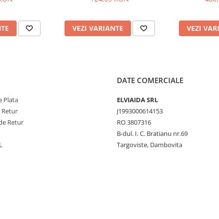
NTE
VEZI VARIANTE
VEZI VAR
DATE COMERCIALE
 Plata
ELVIAIDA SRL
e Retur
J1993000614153
de Retur
RO 3807316
B-dul. I. C. Bratianu nr.69
L
Targoviste, Dambovita