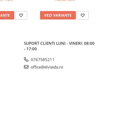
2
IANTE
VEZI VARIANTE
VEZI 
SUPORT CLIENTI
LUNI - VINERI: 08:00
- 17:00
0767585211
office@elviaida.ro