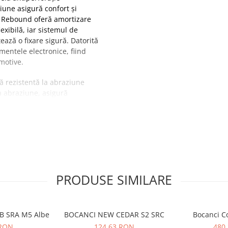
ziune asigură confort și
țul Rebound oferă amortizare
exibilă, iar sistemul de
ează o fixare sigură. Datorită
entele electronice, fiind
omotive.
lă rezistentă la abraziune
 la abraziune, asigură
presiune
ă
metalice
mpotriva descarcarilor
PRODUSE SIMILARE
otive, Diverse industrii şi
 şi lamelă antiperforaţie.
OB SRA M5 Albe
BOCANCI NEW CEDAR S2 SRC
Bocanci C
 RON
124,63 RON
480