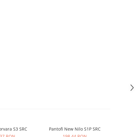
orvara S3 SRC
Pantofi New Nilo S1P SRC
Sandale Maverick S1 PL SR FO
,37 RON
198,44 RON