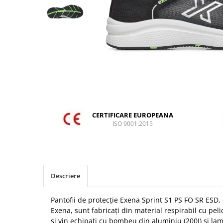
DIVERSE
JACHETE DE LUCRU
PANTALONI DE LUCRU
JACHETE VATUITE
INDUSTRIA ALIMENTARA
GENUNCHIERE
IMBRACAMINTE ANTICHIMICA |
MULTIRISC
CERTIFICARE EUROPEANA
ISO 9001:2015
CAMASI
FESURI, SEPCI, CAPISOANE
FLEECE
HANORACE
Descriere
INCALTAMINTE
Pantofii de protecție Exena Sprint S1 PS FO SR ESD,
BOCANCI
Exena, sunt fabricați din material respirabil cu pel
PANTOFI
și vin echipați cu bombeu din aluminiu (200J) și lam