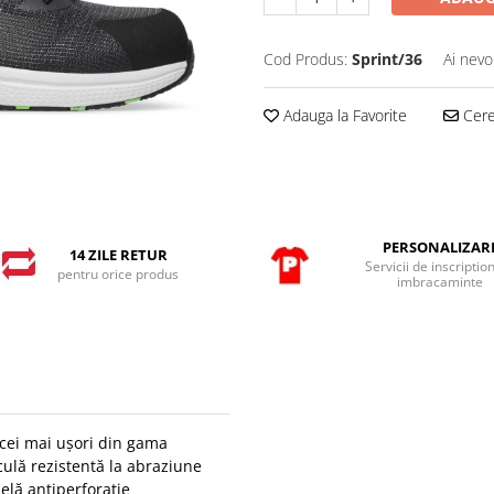
Cod Produs:
Sprint/36
Ai nevo
Adauga la Favorite
Cere 
PERSONALIZAR
14 ZILE RETUR
Servicii de inscriptio
pentru orice produs
imbracaminte
 cei mai ușori din gama
iculă rezistentă la abraziune
elă antiperforație