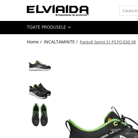
Toate Produsele
TOATE PRODUSELE
IMBRACAMINTE
IMBRACAMINTE DE LUCRU
Home /
INCALTAMINTE /
Pantofi Sprint S1 PS FO ESD SR
IMBRACAMINTE REFLECTORIZANTA
IMBRACAMINTE DE IARNA
IMBRACAMINTE IMPERMEABILA
TRICOURI
VESTE
UNICA FOLOSINTA
IMBRACAMINTE ESD
IMBRACAMINTE IGNIFUGATA,
ANTISTATICA
COMBINEZOANE, HALATE