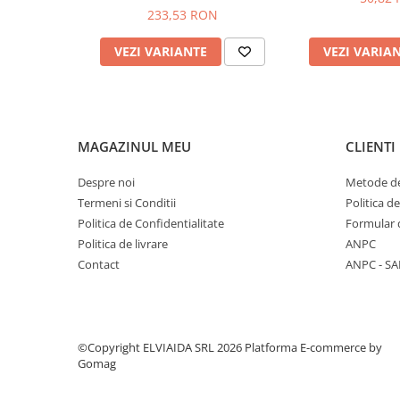
233,53 RON
PROTECTIE AUDITIVA
PROTECTIE RESPIRATORIE
VEZI VARIANTE
VEZI VARIA
LUCRU LA INALTIME
AVERTIZARE SI PRIM AJUTOR
TRICOURI
TRICOURI POLO
MAGAZINUL MEU
CLIENTI
CAMASI
Despre noi
Metode de
HORECA
Termeni si Conditii
Politica d
PROSOAPE
Politica de Confidentialitate
Formular 
PRODUSE DE VOIAJ
Politica de livrare
ANPC
CASTI DE PROTECTIE
Contact
ANPC - SA
PROTECTIA OCHILOR
MASTI DE SUDURA
OCHELARI
©Copyright ELVIAIDA SRL 2026
Platforma E-commerce by
VIZIERE
Gomag