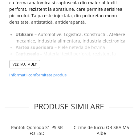
cu forma anatomica si captuseala din material textil
perforat, rezistent la abraziune, care permite aerisirea
piciorului. Talpa este injectata, din poliuretan mono
densitate, antistatică, antiderapantă.
Utilizare –
Automotive, Logistica, Constructii, Ateliere
mecanice, Industria alimentara, Industria electronica
Partea superioara –
Piele neteda de bovina
Captuseala –
Material textil perforat, rezistent la
abraziune, asigura aerisirea piciorului
VEZI MAI MULT
Brant –
Tesut preformat, detasabil, antistatic
Talpa –
PU 1D – Injectata din poliuretan
Informatii conformitate produs
monodensitate
Inchidere –
Insiretare prin perforatii
PRODUSE SIMILARE
Pantofi Qomodo S1 PS SR
Cizme de lucru OB SRA M5
FO ESD
Albe