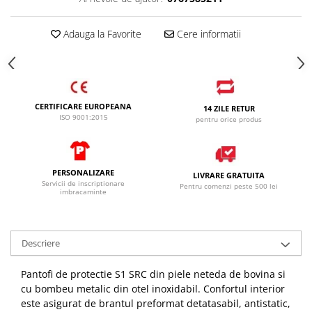
Adauga la Favorite
Cere informatii
CERTIFICARE EUROPEANA
14 ZILE RETUR
ISO 9001:2015
pentru orice produs
PERSONALIZARE
LIVRARE GRATUITA
Servicii de inscriptionare
Pentru comenzi peste 500 lei
imbracaminte
Descriere
Pantofi de protectie S1 SRC din piele neteda de bovina si
cu bombeu metalic din otel inoxidabil. Confortul interior
este asigurat de brantul preformat detatasabil, antistatic,