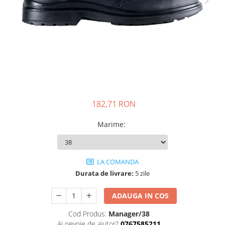
JACHETE DE LUCRU
PANTALONI DE LUCRU
JACHETE VATUITE
INDUSTRIA ALIMENTARA
GENUNCHIERE
IMBRACAMINTE ANTICHIMICA |
MULTIRISC
182,71 RON
CAMASI
FESURI, SEPCI, CAPISOANE
Marime
:
FLEECE
HANORACE
LA COMANDA
Durata de livrare:
5 zile
ADAUGA IN COS
Cod Produs:
Manager/38
Ai nevoie de ajutor?
0767585211