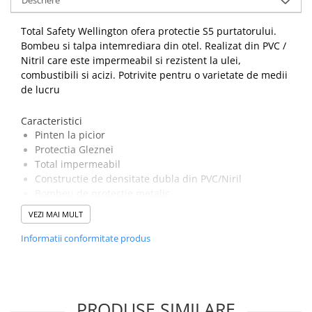
Total Safety Wellington ofera protectie S5 purtatorului.
Bombeu si talpa intemrediara din otel. Realizat din PVC /
Nitril care este impermeabil si rezistent la ulei,
combustibili si acizi. Potrivite pentru o varietate de medii
de lucru
Caracteristici
Pinten la picior
Protectia Gleznei
Total impermeabil
Constructie de densitate dubla din PVC/Niril
Bombeu de protecție metalic
Talpa intermediara metalica rezistenta la intepaturi
VEZI MAI MULT
Incaltaminte antistatica
Zona de sprijin cu absorbtie de energie
Informatii conformitate produs
100% impermeabil pentru a menține picioarele uscate
Talpă exterioară rezistentă la combustibil și ulei
Certificare CE
PRODUSE SIMILARE