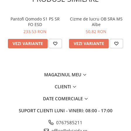
Materiale
Partea Superioara:
PVC / Nitril
Talpa:
PVC / Nitril
Pantofi Qomodo S1 PS SR
Cizme de lucru OB SRA M5
FO ESD
Albe
Standarde
EN ISO 20345:2022 S5
233,53 RON
50,82 RON
EN 13832-3: 2018
VEZI VARIANTE
VEZI VARIANTE
MAGAZINUL MEU
CLIENTI
DATE COMERCIALE
SUPORT CLIENTI
LUNI - VINERI: 08:00 - 17:00
0767585211
office@elviaida.ro