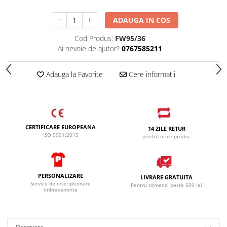
ADAUGA IN COS
Cod Produs:
FW95/36
Ai nevoie de ajutor?
0767585211
Adauga la Favorite
Cere informatii
CERTIFICARE EUROPEANA
14 ZILE RETUR
ISO 9001:2015
pentru orice produs
PERSONALIZARE
LIVRARE GRATUITA
Servicii de inscriptionare
Pentru comenzi peste 500 lei
imbracaminte
Descriere