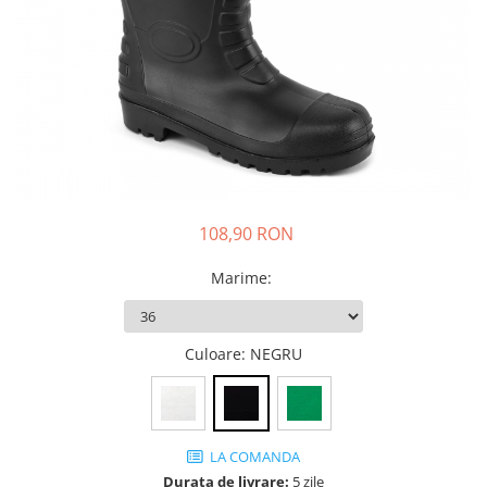
JACHETE DE LUCRU
PANTALONI DE LUCRU
JACHETE VATUITE
INDUSTRIA ALIMENTARA
GENUNCHIERE
IMBRACAMINTE ANTICHIMICA |
MULTIRISC
108,90 RON
CAMASI
FESURI, SEPCI, CAPISOANE
Marime
:
FLEECE
HANORACE
Culoare
: NEGRU
LA COMANDA
Durata de livrare:
5 zile