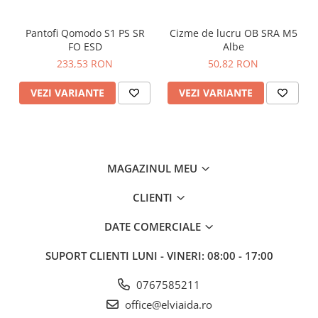
pătrunderea apei
Talpă exterioară rezistentă la căldură 300ºC
Guler captusit pentru confort sporit
Pantofi Qomodo S1 PS SR
Cizme de lucru OB SRA M5
Mânere de scară
FO ESD
Albe
Slip resistant outsole
233,53 RON
50,82 RON
Bombeu Composite
Talpa intermediara compozit rezistenta la intepaturi
VEZI VARIANTE
VEZI VARIANTE
Talpă cu densitate dublă
Talpă exterioară rezistentă la combustibil și ulei
Incaltaminte antistatica
Piele Nubuk integrala pentru protecție de durată
Certificare CE
MAGAZINUL MEU
Materiale
CLIENTI
Partea Superioara:
Nabuc
Talpa:
Poliuretan / Cauciuc
DATE COMERCIALE
SUPORT CLIENTI
LUNI - VINERI: 08:00 - 17:00
Standarde
EN ISO 20345:2022 S3S
0767585211
AS 2210.3:2019 S3
office@elviaida.ro