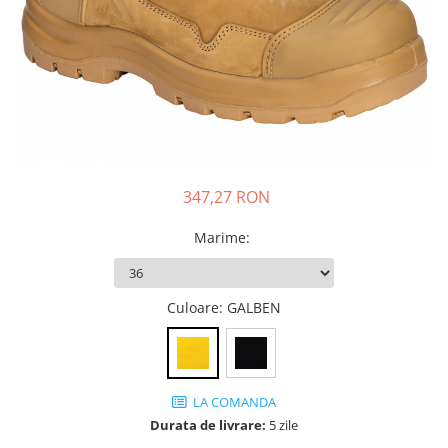
JACHETE DE LUCRU
PANTALONI DE LUCRU
JACHETE VATUITE
INDUSTRIA ALIMENTARA
GENUNCHIERE
IMBRACAMINTE ANTICHIMICA |
MULTIRISC
347,27 RON
CAMASI
Marime
:
FESURI, SEPCI, CAPISOANE
FLEECE
Culoare
: GALBEN
HANORACE
LA COMANDA
Durata de livrare:
5 zile