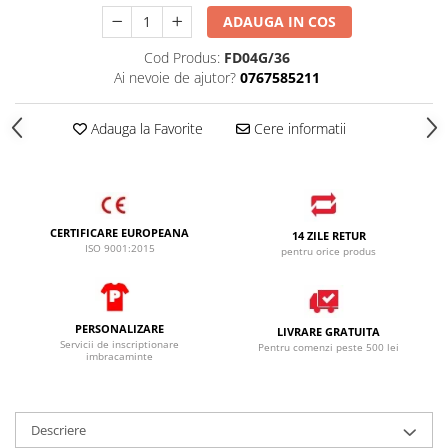
ADAUGA IN COS
Cod Produs:
FD04G/36
Ai nevoie de ajutor?
0767585211
Adauga la Favorite
Cere informatii
CERTIFICARE EUROPEANA
14 ZILE RETUR
ISO 9001:2015
pentru orice produs
PERSONALIZARE
LIVRARE GRATUITA
Servicii de inscriptionare
Pentru comenzi peste 500 lei
imbracaminte
Descriere