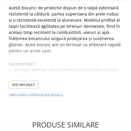
Acesti bocanci de protectie dispun de o talpă exterioară
rezistentă la căldură, partea superioara din piele nubuc
și o rezistență excelentă la alunecare. Modelul profilat al
talpii facilitează agilitatea pe terenuri denivelate, fiind în
același timp rezistent la combustibili, uleiuri și apă.
Înălțimea bocancului asigură protejarea și susținerea
gleznei. Acest bocanc are un fermoar cu eliberare rapidă
pentru un acces ușor.
Caracteristici
Fermoar interior robust pentru picior pentru confort
sporit
Partea superioară din piele Nubuck
VEZI MAI MULT
Amortizare perfecta cu un confort sporit pentru
picioare ce reduce oboseala piciorului
Informatii conformitate produs
Capac de protecție
Imprimeu reflectorizant pentru creșterea vizibilitații și
siguranței
Clapă de tragere din spate pentru a ușura încălțarea
PRODUSE SIMILARE
Partea superioară rezistentă la apă pentru a preveni