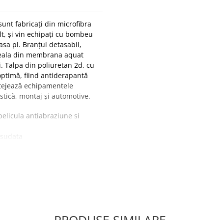
sunt fabricați din microfibra
t, și vin echipați cu bombeu
lasa pl. Branțul detasabil,
tușeala din membrana aquat
. Talpa din poliuretan 2d, cu
optimă, fiind antiderapantă
otejează echipamentele
istică, montaj și automotive.
elicula antiabraziune si
osudata
i compresiune
ce, T-Fiber, Safeflex PL, 3D,