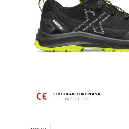
DIVERSE
JACHETE DE LUCRU
PANTALONI DE LUCRU
JACHETE VATUITE
INDUSTRIA ALIMENTARA
GENUNCHIERE
IMBRACAMINTE ANTICHIMICA |
MULTIRISC
CAMASI
FESURI, SEPCI, CAPISOANE
FLEECE
CERTIFICARE EUROPEANA
ISO 9001:2015
HANORACE
INCALTAMINTE
BOCANCI
PANTOFI