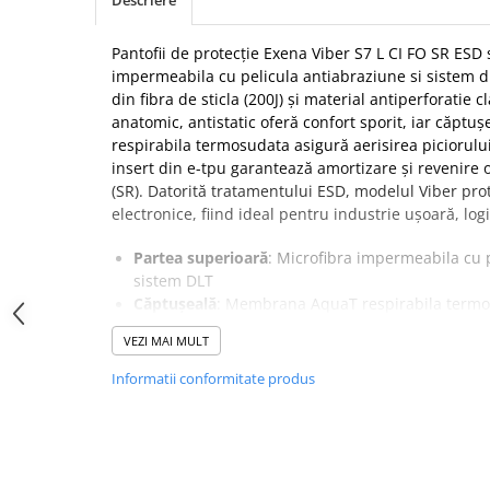
Descriere
SANDALE-SABOTI
CIZME
Pantofii de protecție Exena Viber S7 L CI FO SR ESD 
impermeabila cu pelicula antiabraziune si sistem dl
SOSETE
din fibra de sticla (200J) și material antiperforatie c
BRANTURI
anatomic, antistatic oferă confort sporit, iar căp
respirabila termosudata asigură aerisirea piciorului
ACCESORII
insert din e-tpu garantează amortizare și revenire 
MANUSI
(SR). Datorită tratamentului ESD, modelul Viber pr
electronice, fiind ideal pentru industrie ușoară, log
RISCURI MINIME
PROTECTIE MECANICA
Partea superioară
: Microfibra impermeabila cu p
sistem DLT
PROTECTIE TAIERE SI PERFORATII
Căptuşeală
: Membrana AquaT respirabila term
PROTECTIE CHIMICA
Branţ
: Detasabil, anatomic, antistatic
VEZI MAI MULT
Talpă
: Poliuretan 2D, cu insert din E-TPU
PROTECTIE SUDURA
Bombeu
: Fibra de sticla, rezistent la şoc 200J s
Informatii conformitate produs
PROTECTIE TERMICA (FRIG)
Antiperforaţie
: Material antiperforatie clasa PL
Închidere
: Înşiretare
ANTIVIBRATII
Tehnologii
: Micro-tech, AirStep, X-mesh, Rebalan
UNICA FOLOSINTA
E-TPU, DLT
PROTECTIE LA IMPACT
Altele
: ESD