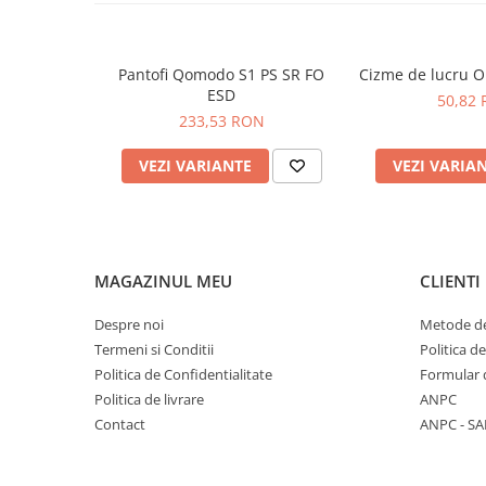
Utilizare
: Industrie uşoară, Logistică, Montaj şi
PROTECTIE AUDITIVA
ESD.
PROTECTIE RESPIRATORIE
Pantofi Qomodo S1 PS SR FO
Cizme de lucru 
LUCRU LA INALTIME
ESD
50,82
AVERTIZARE SI PRIM AJUTOR
233,53 RON
TRICOURI
VEZI VARIANTE
VEZI VARIA
TRICOURI POLO
CAMASI
HORECA
PROSOAPE
MAGAZINUL MEU
CLIENTI
PRODUSE DE VOIAJ
CASTI DE PROTECTIE
Despre noi
Metode de
PROTECTIA OCHILOR
Termeni si Conditii
Politica d
MASTI DE SUDURA
Politica de Confidentialitate
Formular 
Politica de livrare
ANPC
OCHELARI
Contact
ANPC - SA
VIZIERE