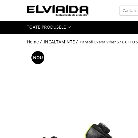
Toate Produsele
TOATE PRODUSELE
IMBRACAMINTE
IMBRACAMINTE DE LUCRU
Home /
INCALTAMINTE /
Pantofi Exena Viber S7 L CI FO 
IMBRACAMINTE REFLECTORIZANTA
NOU
IMBRACAMINTE DE IARNA
IMBRACAMINTE IMPERMEABILA
TRICOURI
VESTE
UNICA FOLOSINTA
IMBRACAMINTE ESD
IMBRACAMINTE IGNIFUGATA,
ANTISTATICA
COMBINEZOANE, HALATE