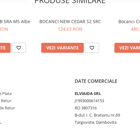
PRODUSE SIMILARE
 producţie, Automotive, Medii
OB SRA M5 Albe
BOCANCI NEW CEDAR S2 SRC
Bocanci C
 RON
124,63 RON
480
NTE
VEZI VARIANTE
VEZI VAR
DATE COMERCIALE
 Plata
ELVIAIDA SRL
e Retur
J1993000614153
de Retur
RO 3807316
B-dul. I. C. Bratianu nr.69
L
Targoviste, Dambovita