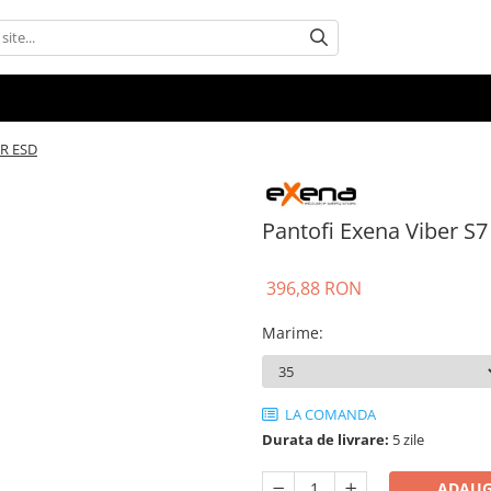
SR ESD
Pantofi Exena Viber S7
396,88 RON
Marime
:
LA COMANDA
Durata de livrare:
5 zile
ADAUG