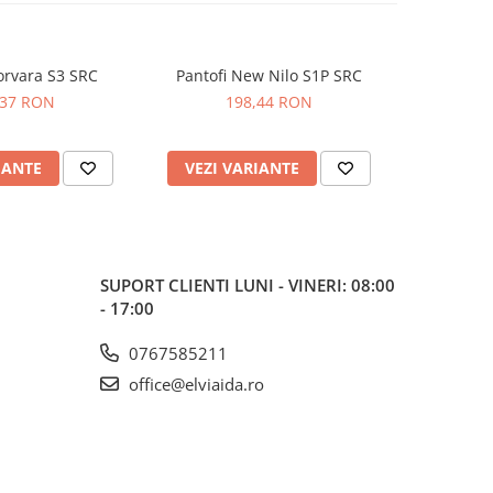
orvara S3 SRC
Pantofi New Nilo S1P SRC
Sandale Maverick S1 PL SR FO
,37 RON
198,44 RON
2
IANTE
VEZI VARIANTE
VEZI 
SUPORT CLIENTI
LUNI - VINERI: 08:00
- 17:00
0767585211
office@elviaida.ro