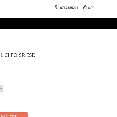
0767585211
0,00
 L CI FO SR ESD
A IN COS