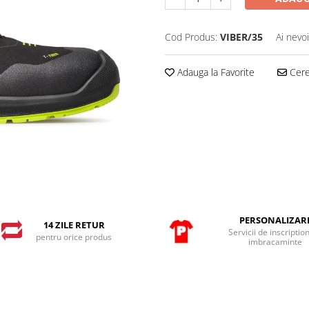
Cod Produs:
VIBER/35
Ai nevo
Adauga la Favorite
Cere 
PERSONALIZAR
14 ZILE RETUR
Servicii de inscriptio
pentru orice produs
imbracaminte