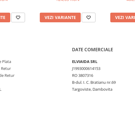
NTE
VEZI VARIANTE
VEZI VAR
DATE COMERCIALE
 Plata
ELVIAIDA SRL
e Retur
J1993000614153
de Retur
RO 3807316
B-dul. I. C. Bratianu nr.69
L
Targoviste, Dambovita