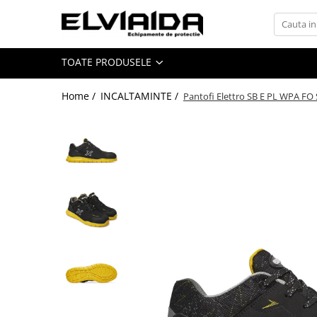
Toate Produsele
TOATE PRODUSELE
IMBRACAMINTE
IMBRACAMINTE DE LUCRU
Home /
INCALTAMINTE /
Pantofi Elettro SB E PL WPA FO
IMBRACAMINTE REFLECTORIZANTA
IMBRACAMINTE DE IARNA
IMBRACAMINTE IMPERMEABILA
TRICOURI
VESTE
UNICA FOLOSINTA
IMBRACAMINTE ESD
IMBRACAMINTE IGNIFUGATA,
ANTISTATICA
COMBINEZOANE, HALATE