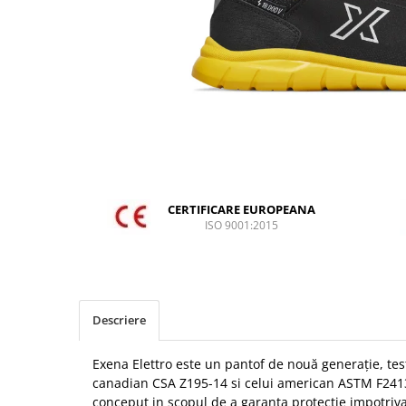
DIVERSE
JACHETE DE LUCRU
PANTALONI DE LUCRU
JACHETE VATUITE
INDUSTRIA ALIMENTARA
GENUNCHIERE
IMBRACAMINTE ANTICHIMICA |
MULTIRISC
CERTIFICARE EUROPEANA
ISO 9001:2015
CAMASI
FESURI, SEPCI, CAPISOANE
FLEECE
HANORACE
Descriere
INCALTAMINTE
Exena Elettro este un pantof de nouă generație, te
BOCANCI
canadian CSA Z195-14 si celui american ASTM F2413 
PANTOFI
conceput in scopul de a garanta protectie impotriva