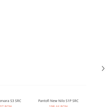
orvara S3 SRC
Pantofi New Nilo S1P SRC
Sandale Maverick S1 PL SR FO
,37 RON
198,44 RON