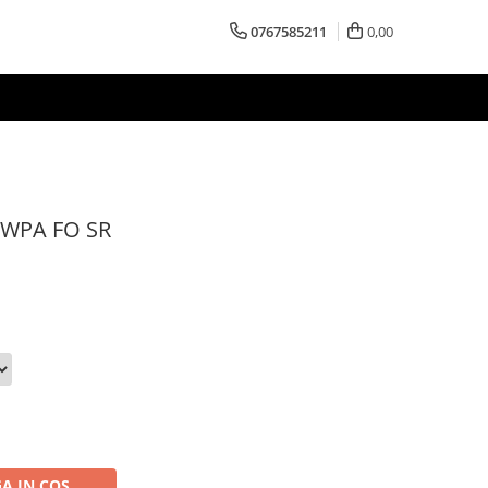
0767585211
0,00
L WPA FO SR
A IN COS