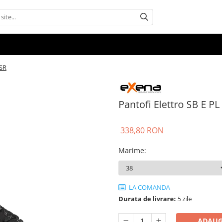
 SR
Pantofi Elettro SB E P
338,80 RON
Marime
:
LA COMANDA
Durata de livrare:
5 zile
ADAUG