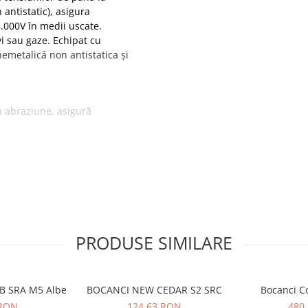
 antistatic), asigura
8.000V în medii uscate.
vi sau gaze. Echipat cu
emetalică non antistatica și
 la abraziune, asigură
presiune
 non antistatica
metalice
A Z195 – 14, ofera rezistenta
cate.
PRODUSE SIMILARE
electronică și alte industrii
OB SRA M5 Albe
BOCANCI NEW CEDAR S2 SRC
Bocanci C
 RON
124,63 RON
480