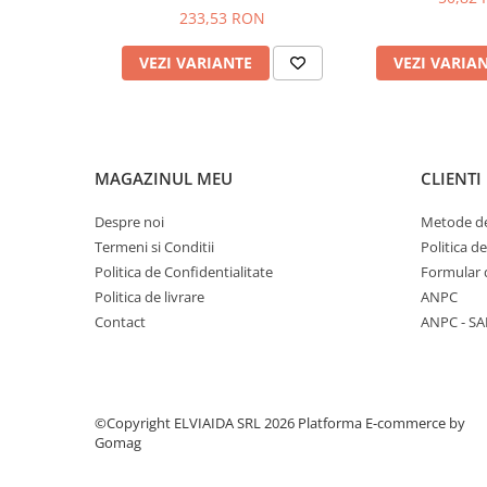
233,53 RON
PROTECTIE AUDITIVA
PROTECTIE RESPIRATORIE
VEZI VARIANTE
VEZI VARIA
LUCRU LA INALTIME
AVERTIZARE SI PRIM AJUTOR
TRICOURI
TRICOURI POLO
MAGAZINUL MEU
CLIENTI
CAMASI
Despre noi
Metode de
HORECA
Termeni si Conditii
Politica d
PROSOAPE
Politica de Confidentialitate
Formular 
PRODUSE DE VOIAJ
Politica de livrare
ANPC
CASTI DE PROTECTIE
Contact
ANPC - SA
PROTECTIA OCHILOR
MASTI DE SUDURA
OCHELARI
©Copyright ELVIAIDA SRL 2026
Platforma E-commerce by
VIZIERE
Gomag