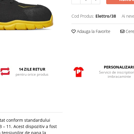
Cod Produs:
Elettro/38
Ai nev
Adauga la Favorite
Cere 
PERSONALIZAR
14 ZILE RETUR
Servicii de inscriptio
pentru orice produs
imbracaminte
stat conform standardului
– 11. Acest dispozitiv a fost
 tensiunilor de pana la