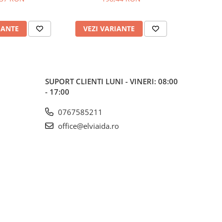
2
IANTE
VEZI VARIANTE
VEZI 
SUPORT CLIENTI
LUNI - VINERI: 08:00
- 17:00
0767585211
office@elviaida.ro