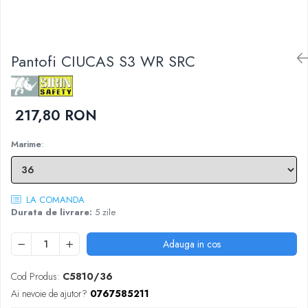
COMBINEZOANE, HALATE
DIVERSE
JACHETE DE LUCRU
Pantofi CIUCAS S3 WR SRC
PANTALONI DE LUCRU
JACHETE VATUITE
INDUSTRIA ALIMENTARA
217,80 RON
GENUNCHIERE
Marime
:
IMBRACAMINTE ANTICHIMICA |
MULTIRISC
CAMASI
LA COMANDA
FESURI, SEPCI, CAPISOANE
Durata de livrare:
5 zile
FLEECE
Adauga in cos
HANORACE
INCALTAMINTE
Cod Produs:
C5810/36
BOCANCI
Ai nevoie de ajutor?
0767585211