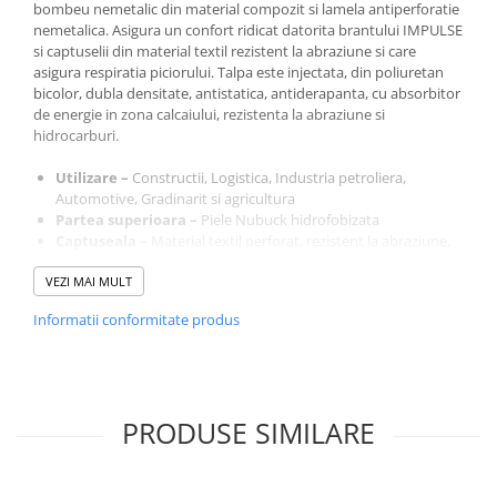
bombeu nemetalic din material compozit si lamela antiperforatie
nemetalica. Asigura un confort ridicat datorita brantului IMPULSE
si captuselii din material textil rezistent la abraziune si care
asigura respiratia piciorului. Talpa este injectata, din poliuretan
bicolor, dubla densitate, antistatica, antiderapanta, cu absorbitor
de energie in zona calcaiului, rezistenta la abraziune si
hidrocarburi.
Utilizare –
Constructii, Logistica, Industria petroliera,
Automotive, Gradinarit si agricultura
Partea superioara –
Piele Nubuck hidrofobizata
Captuseala –
Material textil perforat, rezistent la abraziune,
asigură aerisirea piciorului
VEZI MAI MULT
Brant –
Impulse – suportul poliuretanic garanteaza o
absorbtie excelenta a transpiratiei, mentinand piciorul mereu
Informatii conformitate produs
uscat
Talpa –
PU 2D – injectata din poliuretan dubla densitate
Limba –
Tip burduf – dublata cu material spongios
Inchidere –
Insiretare prin perforatii consolidate cu capse
nemetalice
PRODUSE SIMILARE
Altele –
Metal free – fara elemente metalice