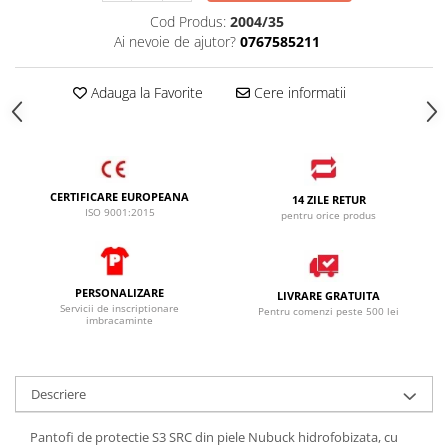
Cod Produs:
2004/35
Ai nevoie de ajutor?
0767585211
Adauga la Favorite
Cere informatii
CERTIFICARE EUROPEANA
14 ZILE RETUR
ISO 9001:2015
pentru orice produs
PERSONALIZARE
LIVRARE GRATUITA
Servicii de inscriptionare
Pentru comenzi peste 500 lei
imbracaminte
Descriere
Pantofi de protectie S3 SRC din piele Nubuck hidrofobizata, cu