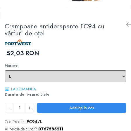
DIVERSE
JACHETE DE LUCRU
PANTALONI DE LUCRU
Crampoane antiderapante FC94 cu
JACHETE VATUITE
vârfuri de oțel
INDUSTRIA ALIMENTARA
GENUNCHIERE
52,03 RON
IMBRACAMINTE ANTICHIMICA |
MULTIRISC
Marime
:
CAMASI
FESURI, SEPCI, CAPISOANE
FLEECE
LA COMANDA
Durata de livrare:
5 zile
HANORACE
Adauga in cos
Cod Produs:
FC94/L
Ai nevoie de ajutor?
0767585211