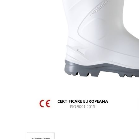
DIVERSE
JACHETE DE LUCRU
PANTALONI DE LUCRU
JACHETE VATUITE
INDUSTRIA ALIMENTARA
GENUNCHIERE
IMBRACAMINTE ANTICHIMICA |
MULTIRISC
CAMASI
FESURI, SEPCI, CAPISOANE
FLEECE
CERTIFICARE EUROPEANA
ISO 9001:2015
HANORACE
INCALTAMINTE
BOCANCI
PANTOFI