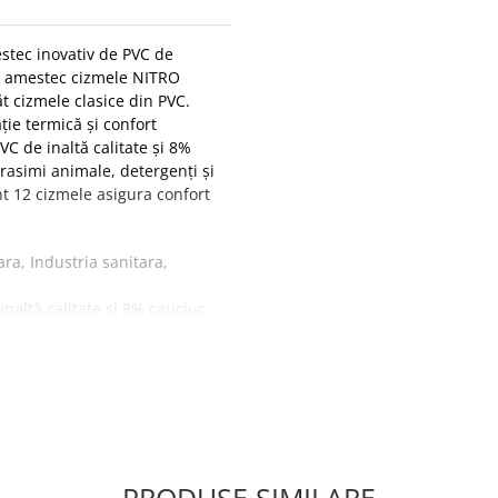
stec inovativ de PVC de
tui amestec cizmele NITRO
ăt cizmele clasice din PVC.
ție termică și confort
VC de inaltă calitate și 8%
 grasimi animale, detergenți și
t 12 cizmele asigura confort
ra, Industria sanitara,
naltă calitate și 8% cauciuc
ltă calitate și 8% cauciuc
imi animale, detergenți și
oint garanteaza confort