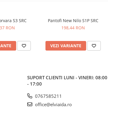
orvara S3 SRC
Pantofi New Nilo S1P SRC
Sandale Maverick S1 PL SR FO
,37 RON
198,44 RON
2
IANTE
VEZI VARIANTE
VEZI 
SUPORT CLIENTI
LUNI - VINERI: 08:00
- 17:00
0767585211
office@elviaida.ro