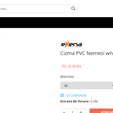
C
Cizma PVC Nemesi whi
70,18 RON
Marime
:
LA COMANDA
Durata de livrare:
5 zile
ADAUG