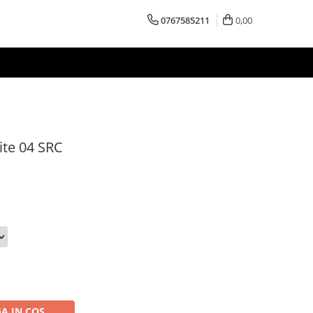
0767585211
0,00
te 04 SRC
A IN COS