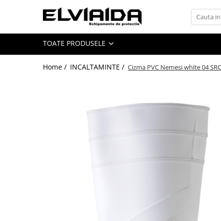
Toate Produsele
TOATE PRODUSELE
IMBRACAMINTE
IMBRACAMINTE DE LUCRU
Home /
INCALTAMINTE /
Cizma PVC Nemesi white 04 SR
IMBRACAMINTE REFLECTORIZANTA
IMBRACAMINTE DE IARNA
IMBRACAMINTE IMPERMEABILA
TRICOURI
VESTE
UNICA FOLOSINTA
IMBRACAMINTE ESD
IMBRACAMINTE IGNIFUGATA,
ANTISTATICA
COMBINEZOANE, HALATE