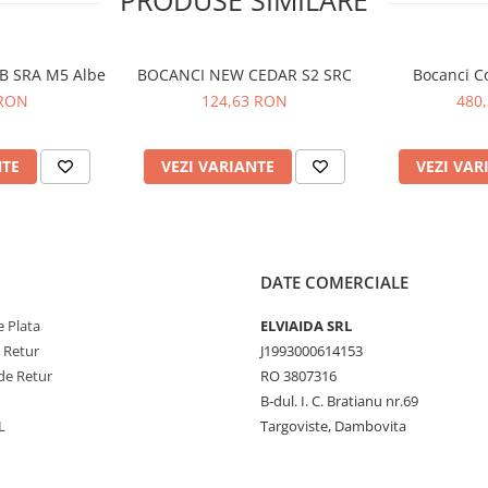
PRODUSE SIMILARE
OB SRA M5 Albe
BOCANCI NEW CEDAR S2 SRC
Bocanci C
 RON
124,63 RON
480
NTE
VEZI VARIANTE
VEZI VAR
DATE COMERCIALE
 Plata
ELVIAIDA SRL
e Retur
J1993000614153
de Retur
RO 3807316
B-dul. I. C. Bratianu nr.69
L
Targoviste, Dambovita