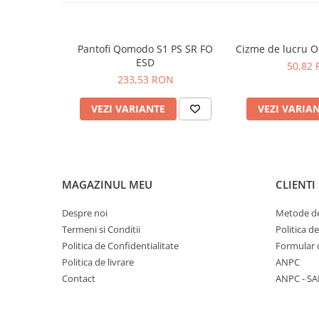
PROTECTIE AUDITIVA
PROTECTIE RESPIRATORIE
Pantofi Qomodo S1 PS SR FO
Cizme de lucru 
LUCRU LA INALTIME
ESD
50,82
AVERTIZARE SI PRIM AJUTOR
233,53 RON
TRICOURI
VEZI VARIANTE
VEZI VARIA
TRICOURI POLO
CAMASI
HORECA
PROSOAPE
MAGAZINUL MEU
CLIENTI
PRODUSE DE VOIAJ
CASTI DE PROTECTIE
Despre noi
Metode de
PROTECTIA OCHILOR
Termeni si Conditii
Politica d
MASTI DE SUDURA
Politica de Confidentialitate
Formular 
Politica de livrare
ANPC
OCHELARI
Contact
ANPC - SA
VIZIERE