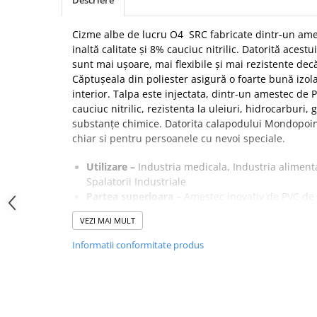
Descriere
SANDALE-SABOTI
CIZME
Cizme albe de lucru O4 SRC fabricate dintr-un ame
inaltă calitate și 8% cauciuc nitrilic. Datorită aces
SOSETE
sunt mai ușoare, mai flexibile și mai rezistente dec
BRANTURI
Căptușeala din poliester asigură o foarte bună izola
interior. Talpa este injectata, dintr-un amestec de P
ACCESORII
cauciuc nitrilic, rezistenta la uleiuri, hidrocarburi,
MANUSI
substanțe chimice. Datorita calapodului Mondopoin
chiar si pentru persoanele cu nevoi speciale.
RISCURI MINIME
PROTECTIE MECANICA
Utilizare –
Industria medicala, Industria alimenta
Spalatorii Industriale
PROTECTIE TAIERE SI PERFORATII
Partea superioara –
Amestec inovativ de PVC de i
PROTECTIE CHIMICA
nitrilic
VEZI MAI MULT
Captuseala –
Poliester
PROTECTIE SUDURA
Talpa –
Injectata, dintr-un amestec de PVC de ina
Informatii conformitate produs
PROTECTIE TERMICA (FRIG)
nitrilic, rezistenta la uleiuri, hidrocarburi, gras
substanțe chimice
ANTIVIBRATII
Altele –
Incaltaminte alba. Calapodul 12 Mondop
UNICA FOLOSINTA
chiar si pentru cei cu nevoi speciale.
PROTECTIE LA IMPACT