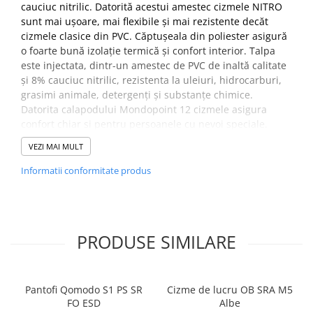
cauciuc nitrilic. Datorită acestui amestec cizmele NITRO
PROTECTIE AUDITIVA
sunt mai ușoare, mai flexibile și mai rezistente decăt
cizmele clasice din PVC. Căptușeala din poliester asigură
PROTECTIE RESPIRATORIE
o foarte bună izolație termică și confort interior. Talpa
LUCRU LA INALTIME
este injectata, dintr-un amestec de PVC de inaltă calitate
AVERTIZARE SI PRIM AJUTOR
și 8% cauciuc nitrilic, rezistenta la uleiuri, hidrocarburi,
TRICOURI
grasimi animale, detergenți și substanțe chimice.
Datorita calapodului Mondopoint 12 cizmele asigura
TRICOURI POLO
confort chiar si pentru persoanele cu nevoi speciale.
CAMASI
HORECA
VEZI MAI MULT
Utilizare –
Constructii, Industria chimica, Industria
PROSOAPE
alimentara, Industria sanitara, Spalatorii industriale
Informatii conformitate produs
Partea superioara –
Amestec inovativ de PVC de inaltă
PRODUSE DE VOIAJ
calitate și 8% cauciuc nitrilic
CASTI DE PROTECTIE
Captuseala –
Poliester
PROTECTIA OCHILOR
Talpa –
Injectata, dintr-un amestec de PVC de inaltă
PRODUSE SIMILARE
calitate și 8% cauciuc nitrilic, rezistenta la uleiuri,
MASTI DE SUDURA
hidrocarburi, grasimi animale, detergenți și substanțe
OCHELARI
chimice
Inchidere –
Slip-on
VIZIERE
Pantofi Qomodo S1 PS SR
Cizme de lucru OB SRA M5
Altele –
Calapodul 12 Mondopoint garanteaza confort
FO ESD
Albe