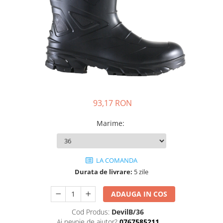
DIVERSE
JACHETE DE LUCRU
PANTALONI DE LUCRU
JACHETE VATUITE
INDUSTRIA ALIMENTARA
GENUNCHIERE
IMBRACAMINTE ANTICHIMICA |
93,17 RON
MULTIRISC
Marime
:
CAMASI
FESURI, SEPCI, CAPISOANE
FLEECE
LA COMANDA
HANORACE
Durata de livrare:
5 zile
INCALTAMINTE
ADAUGA IN COS
BOCANCI
Cod Produs:
DevilB/36
PANTOFI
Ai nevoie de ajutor?
0767585211