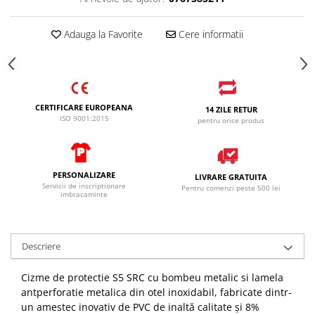
SANDALE-SABOTI
CIZME
Adauga la Favorite
Cere informatii
SOSETE
BRANTURI
ACCESORII
CERTIFICARE EUROPEANA
14 ZILE RETUR
ISO 9001:2015
MANUSI
pentru orice produs
RISCURI MINIME
PROTECTIE MECANICA
PERSONALIZARE
LIVRARE GRATUITA
PROTECTIE TAIERE SI PERFORATII
Servicii de inscriptionare
Pentru comenzi peste 500 lei
imbracaminte
PROTECTIE CHIMICA
PROTECTIE SUDURA
Descriere
PROTECTIE TERMICA (FRIG)
ANTIVIBRATII
Cizme de protectie S5 SRC cu bombeu metalic si lamela
UNICA FOLOSINTA
antperforatie metalica din otel inoxidabil, fabricate dintr-
un amestec inovativ de PVC de inaltă calitate și 8%
PROTECTIE LA IMPACT