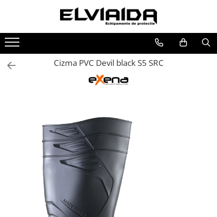
Toate Produsele
IMBRACAMINTE
Cizma PVC Devil black S5 SRC
IMBRACAMINTE DE LUCRU
IMBRACAMINTE REFLECTORIZANTA
IMBRACAMINTE DE IARNA
IMBRACAMINTE IMPERMEABILA
TRICOURI
VESTE
UNICA FOLOSINTA
IMBRACAMINTE ESD
IMBRACAMINTE IGNIFUGATA,
ANTISTATICA
COMBINEZOANE, HALATE