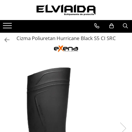
Toate Produsele
IMBRACAMINTE
Cizma Poliuretan Hurricane Black S5 CI SRC
IMBRACAMINTE DE LUCRU
IMBRACAMINTE REFLECTORIZANTA
IMBRACAMINTE DE IARNA
IMBRACAMINTE IMPERMEABILA
TRICOURI
VESTE
UNICA FOLOSINTA
IMBRACAMINTE ESD
IMBRACAMINTE IGNIFUGATA,
ANTISTATICA
COMBINEZOANE, HALATE