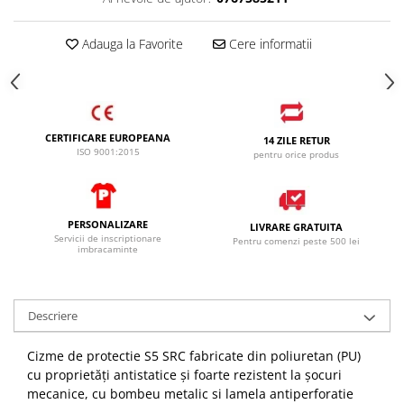
SANDALE-SABOTI
CIZME
Adauga la Favorite
Cere informatii
SOSETE
BRANTURI
ACCESORII
CERTIFICARE EUROPEANA
14 ZILE RETUR
ISO 9001:2015
MANUSI
pentru orice produs
RISCURI MINIME
PROTECTIE MECANICA
PERSONALIZARE
LIVRARE GRATUITA
PROTECTIE TAIERE SI PERFORATII
Servicii de inscriptionare
Pentru comenzi peste 500 lei
imbracaminte
PROTECTIE CHIMICA
PROTECTIE SUDURA
Descriere
PROTECTIE TERMICA (FRIG)
ANTIVIBRATII
Cizme de protectie S5 SRC fabricate din poliuretan (PU)
UNICA FOLOSINTA
cu proprietăți antistatice și foarte rezistent la șocuri
mecanice, cu bombeu metalic si lamela antiperforatie
PROTECTIE LA IMPACT