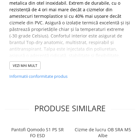
metalica din otel inoxidabil. Extrem de durabile, cu o
PROTECTIE AUDITIVA
rezistență de 4 ori mai mare decăt a cizmelor din
amestecuri termoplastice si cu 40% mai ușoare decăt
PROTECTIE RESPIRATORIE
cizmele din PVC. Asigură o izolație termică excelentă și iși
LUCRU LA INALTIME
păstrează proprietățile chiar și la temperaturi extreme
AVERTIZARE SI PRIM AJUTOR
(-30 grade Celsius). Confortul interior este asigurat de
TRICOURI
brantul Top-dry anatomic, multistrat, respirabil și
antitranspirant. Talpa este injectata din poliuretan,
TRICOURI POLO
asigură o aderență ridicată, stabilitate și flexibilitate.
CAMASI
HORECA
VEZI MAI MULT
Utilizare –
Constructii, Logistica, Industria alimentara,
PROSOAPE
Spalatorii industriale si profesionale
Informatii conformitate produs
Partea superioara –
Poliuretan (PU) cu proprietăți
PRODUSE DE VOIAJ
antistatice și foarte rezistent la șocuri mecanice
CASTI DE PROTECTIE
Captuseala –
Poliester
PROTECTIA OCHILOR
Brant –
Top-dry – acoperis de brant multistrat, cu
PRODUSE SIMILARE
forma anatomica. Suportul din pasla “antialunecare”
MASTI DE SUDURA
acoperit cu un strat cu carbune activ si tesut
OCHELARI
abosrbant asigura aerisirea piciorului
Talpa –
Injectata din poliuretan
VIZIERE
Pantofi Qomodo S1 PS SR
Cizme de lucru OB SRA M5
FO ESD
Albe