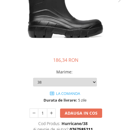
DIVERSE
JACHETE DE LUCRU
PANTALONI DE LUCRU
JACHETE VATUITE
INDUSTRIA ALIMENTARA
GENUNCHIERE
IMBRACAMINTE ANTICHIMICA |
186,34 RON
MULTIRISC
Marime
:
CAMASI
FESURI, SEPCI, CAPISOANE
FLEECE
LA COMANDA
HANORACE
Durata de livrare:
5 zile
INCALTAMINTE
ADAUGA IN COS
BOCANCI
Cod Produs:
Hurricane/38
PANTOFI
Ai nevoie de ajutor?
0767585211