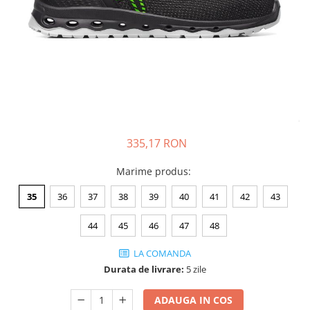
JACHETE DE LUCRU
PANTALONI DE LUCRU
JACHETE VATUITE
INDUSTRIA ALIMENTARA
GENUNCHIERE
IMBRACAMINTE ANTICHIMICA |
MULTIRISC
335,17 RON
CAMASI
FESURI, SEPCI, CAPISOANE
Marime produs
:
FLEECE
35
36
37
38
39
40
41
42
43
HANORACE
44
45
46
47
48
LA COMANDA
Durata de livrare:
5 zile
ADAUGA IN COS