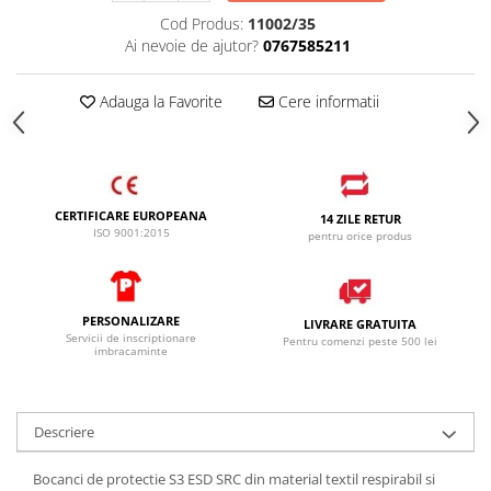
Cod Produs:
11002/35
Ai nevoie de ajutor?
0767585211
Adauga la Favorite
Cere informatii
CERTIFICARE EUROPEANA
14 ZILE RETUR
ISO 9001:2015
pentru orice produs
PERSONALIZARE
LIVRARE GRATUITA
Servicii de inscriptionare
Pentru comenzi peste 500 lei
imbracaminte
Descriere
Bocanci de protectie S3 ESD SRC din material textil respirabil si