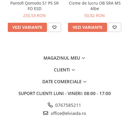
Pantofi Qomodo S1 PS SR
Cizme de lucru OB SRA M5
Inchidere –
Insiretare prin perforatii consolidate cu capse
FO ESD
Albe
metalice
233,53 RON
50,82 RON
Altele –
ESD – asigura protectia echipamentelor impotriva
descarcarilor electrostatice
VEZI VARIANTE
VEZI VARIANTE
MAGAZINUL MEU
CLIENTI
DATE COMERCIALE
SUPORT CLIENTI
LUNI - VINERI: 08:00 - 17:00
0767585211
office@elviaida.ro