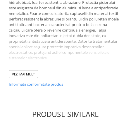
hidrofobizat, foarte rezistent la abraziune. Protectia piciorului
este asigurata de bombeul din aluminiu si lamela antiperforatie
nemetalica. Foarte comozi datorita captuselii din material textil
perforat rezistent la abraziune si brantului din poliuretan moale
antistatic, antibacterian caracterizat printr-o bula in zona
calcaiului care ofera o revenire continua a energiei. Talpa
inovativa este din poliuretan injectat dubla densitate, cu
proprietati antistatice si antiderapante. Datorita tratamentului
special aplicat asigura protectie impotriva descarcarilor
electrostatice, protejand astfel componentele sensibile ale
sistemelor electronice.
Utilizare –
Logistica, Instalatii, Electronica, Automotive,
VEZI MAI MULT
Diverse industrii si medii de lucru care necesita bombeu de
protectie si lamela antiperforatie
Informatii conformitate produs
Partea superioara –
Material textil respirabil si hidrofobizat,
foarte rezistent la abraziune.
Captuseala –
Material textil perforat rezistent la abraziune
Brant –
Energy -Ţesut pe suport poliuretanic, formă
anatomică, prevăzut cu perforaţii, respirabil, detaşabil,
PRODUSE SIMILARE
antistatic, antibacterian, prevazut cu o bula pozitionata in
zona calcaiului, care asigura schimbul permanent de energie
Talpa –
PU 2D – injectata din poliuretan dubla densitate
Limba –
Tip burduf – dublata cu material spongios