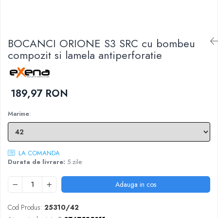
DIVERSE
JACHETE DE LUCRU
PANTALONI DE LUCRU
BOCANCI ORIONE S3 SRC cu bombeu
JACHETE VATUITE
compozit si lamela antiperforatie
INDUSTRIA ALIMENTARA
GENUNCHIERE
IMBRACAMINTE ANTICHIMICA |
189,97 RON
MULTIRISC
Marime
:
CAMASI
FESURI, SEPCI, CAPISOANE
FLEECE
LA COMANDA
HANORACE
Durata de livrare:
5 zile
Adauga in cos
Cod Produs:
25310/42