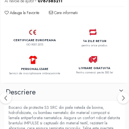
Ai nevoie de ajutor?
0767585211
Adauga la Favorite
Cere informatii
CERTIFICARE EUROPEANA
14 ZILE RETUR
ISO 9001:2015
pentru orice produs
LIVRARE GRATUITA
PERSONALIZARE
Pentru comenzi peste 500 lei
Servicii de inscriptionare imbracaminte
Descriere
Bocanci de protectie S3 SRC din piele neteda de bovina,
hidrofobizata, cu bombeu nemetalic din material compozit si
lamela antiperforatie nemetalica. Asigura un confort ridicat datorita
brantului IMPULSE si captuselii din material textil, rezistent la
abraziune, care asigura respiratia piciorului. Talpa este injectata,