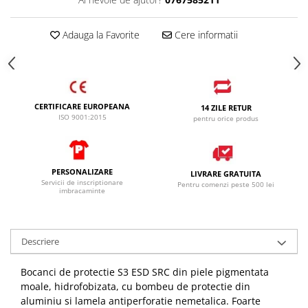
SANDALE-SABOTI
CIZME
Adauga la Favorite
Cere informatii
SOSETE
BRANTURI
ACCESORII
CERTIFICARE EUROPEANA
14 ZILE RETUR
MANUSI
ISO 9001:2015
pentru orice produs
RISCURI MINIME
PROTECTIE MECANICA
PERSONALIZARE
LIVRARE GRATUITA
PROTECTIE TAIERE SI PERFORATII
Servicii de inscriptionare
Pentru comenzi peste 500 lei
imbracaminte
PROTECTIE CHIMICA
PROTECTIE SUDURA
Descriere
PROTECTIE TERMICA (FRIG)
ANTIVIBRATII
Bocanci de protectie S3 ESD SRC din piele pigmentata
UNICA FOLOSINTA
moale, hidrofobizata, cu bombeu de protectie din
aluminiu si lamela antiperforatie nemetalica. Foarte
PROTECTIE LA IMPACT