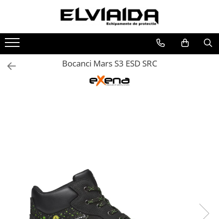
Toate Produsele
IMBRACAMINTE
Bocanci Mars S3 ESD SRC
IMBRACAMINTE DE LUCRU
IMBRACAMINTE REFLECTORIZANTA
IMBRACAMINTE DE IARNA
IMBRACAMINTE IMPERMEABILA
TRICOURI
VESTE
UNICA FOLOSINTA
IMBRACAMINTE ESD
IMBRACAMINTE IGNIFUGATA,
ANTISTATICA
COMBINEZOANE, HALATE