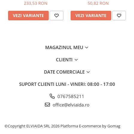
permanent de energie
233,53 RON
50,82 RON
Talpa –
PU 2D – injectata din poliuretan dubla
densitate
VEZI VARIANTE
VEZI VARIANTE
Inchidere –
Insiretare prin perforatii consolidate cu
capse metalice
Altele –
ESD – asigura protectia echipamentelor
impotriva descarcarilor electrostatice
MAGAZINUL MEU
CLIENTI
DATE COMERCIALE
SUPORT CLIENTI
LUNI - VINERI: 08:00 - 17:00
0767585211
office@elviaida.ro
©Copyright ELVIAIDA SRL 2026
Platforma E-commerce by Gomag