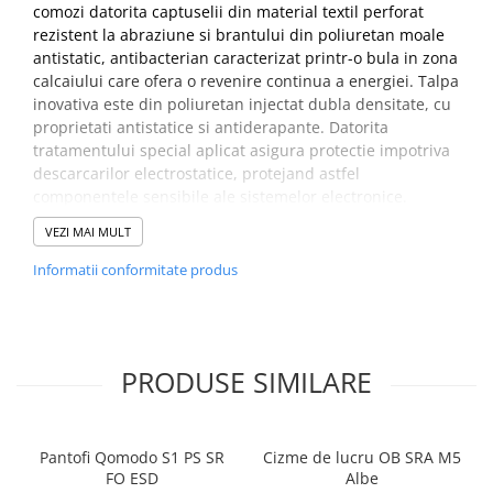
comozi datorita captuselii din material textil perforat
PROTECTIE AUDITIVA
rezistent la abraziune si brantului din poliuretan moale
antistatic, antibacterian caracterizat printr-o bula in zona
PROTECTIE RESPIRATORIE
calcaiului care ofera o revenire continua a energiei. Talpa
LUCRU LA INALTIME
inovativa este din poliuretan injectat dubla densitate, cu
AVERTIZARE SI PRIM AJUTOR
proprietati antistatice si antiderapante. Datorita
TRICOURI
tratamentului special aplicat asigura protectie impotriva
descarcarilor electrostatice, protejand astfel
TRICOURI POLO
componentele sensibile ale sistemelor electronice.
CAMASI
HORECA
VEZI MAI MULT
Utilizare –
Logistica, Instalatii, Electronica, Automotive,
PROSOAPE
Diverse industrii si medii de lucru care necesita
Informatii conformitate produs
bombeu de protectie si lamela antiperforatie
PRODUSE DE VOIAJ
Partea superioara –
Piele pigmentata moale
CASTI DE PROTECTIE
hidrofobizata
PROTECTIA OCHILOR
Captuseala –
Material textil perforat rezistent la
PRODUSE SIMILARE
abraziune
MASTI DE SUDURA
Brant –
Energy -Ţesut pe suport poliuretanic, formă
OCHELARI
anatomică, prevăzut cu perforaţii, respirabil,
VIZIERE
detaşabil, antistatic, antibacterian, prevazut cu o bula
Pantofi Qomodo S1 PS SR
Cizme de lucru OB SRA M5
pozitionata in zona calcaiului, care asigura schimbul
FO ESD
Albe