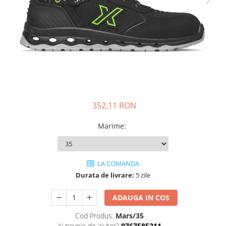
DIVERSE
JACHETE DE LUCRU
PANTALONI DE LUCRU
JACHETE VATUITE
INDUSTRIA ALIMENTARA
GENUNCHIERE
IMBRACAMINTE ANTICHIMICA |
352,11 RON
MULTIRISC
Marime
:
CAMASI
FESURI, SEPCI, CAPISOANE
FLEECE
LA COMANDA
HANORACE
Durata de livrare:
5 zile
INCALTAMINTE
ADAUGA IN COS
BOCANCI
Cod Produs:
Mars/35
PANTOFI
Ai nevoie de ajutor?
0767585211