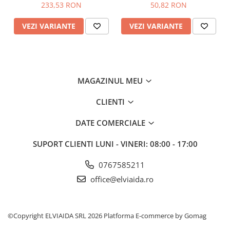
Altele
: ESD, complet metal-free
233,53 RON
50,82 RON
Greutate
: 1240 GR( pt. nr. 42)
Utilizare
: Logistică, Instalaţii, Electronică, Automotive,
VEZI VARIANTE
VEZI VARIANTE
Diverse industrii şi medii de lucru care necesită
bombeu de protecţie şi lamelă antiperforaţie.
MAGAZINUL MEU
CLIENTI
DATE COMERCIALE
SUPORT CLIENTI
LUNI - VINERI: 08:00 - 17:00
0767585211
office@elviaida.ro
©Copyright ELVIAIDA SRL 2026
Platforma E-commerce by Gomag