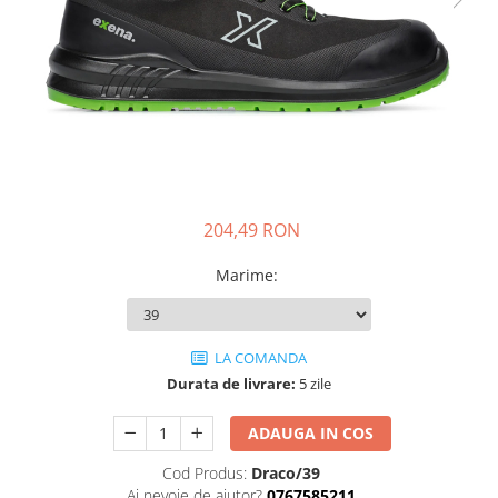
JACHETE DE LUCRU
PANTALONI DE LUCRU
JACHETE VATUITE
INDUSTRIA ALIMENTARA
GENUNCHIERE
IMBRACAMINTE ANTICHIMICA |
MULTIRISC
204,49 RON
CAMASI
FESURI, SEPCI, CAPISOANE
Marime
:
FLEECE
HANORACE
LA COMANDA
Durata de livrare:
5 zile
ADAUGA IN COS
Cod Produs:
Draco/39
Ai nevoie de ajutor?
0767585211