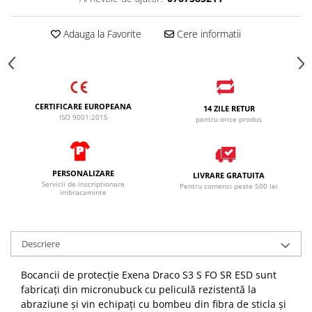
Adauga la Favorite
Cere informatii
CERTIFICARE EUROPEANA
14 ZILE RETUR
ISO 9001:2015
pentru orice produs
PERSONALIZARE
LIVRARE GRATUITA
Servicii de inscriptionare
Pentru comenzi peste 500 lei
imbracaminte
Descriere
Bocancii de protecție Exena Draco S3 S FO SR ESD sunt
fabricați din micronubuck cu peliculă rezistentă la
abraziune și vin echipați cu bombeu din fibra de sticla și