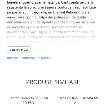
lamelă antiperforație nemetalică. Căptușeala textilă și
rezistentă la abraziune asigură confort și respirabilitate
pe parcursul întregii zile, iar branțul Rebound oferă
amortizare optimă. Talpa din poliuretan de dublă
densitate este antiderapantă și antistatică, iar sistemul
de închidere prin perforații și capse nemetalice
garantează o fixare sigură. Datorită tratamentului ESD,
Exena Draco protejează echipamentele electronice, fiind
ideali pentru logistică, instalații, electronică și
automotive.
VEZI MAI MULT
Partea superioară
: Micronubuk cu peliculă rezistentă
Informatii conformitate produs
la abraziune
Căptuşeală
: Material textil respirabil, rezistent la
abraziune, asigură aerisirea piciorului
Acoperiş branţ
: Rebound
PRODUSE SIMILARE
Talpă
: PU 2D – Injectata din poliuretan dubla densitate
Bombeu
: Din fibră de sticlă, rezistent la şoc 200J si
compresiune
Antiperforaţie
: Lamelă antiperforaţie nemetalică
Pantofi Qomodo S1 PS SR
Cizme de lucru OB SRA M5
Închidere
: Înşiretare prin capse nemetalice
FO ESD
Albe