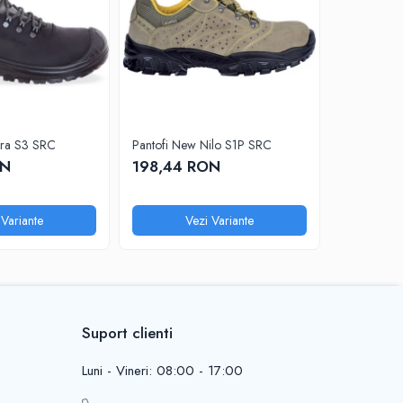
ara S3 SRC
Pantofi New Nilo S1P SRC
Sandale Maverick S1 PL SR FO
ESD
ON
198,44 RON
215,38
 Variante
Vezi Variante
V
Suport clienti
Luni - Vineri: 08:00 - 17:00