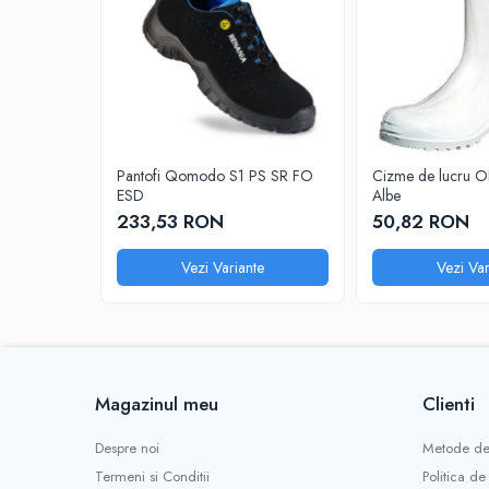
PROTECTIE LA IMPACT
PROTECTIE AUDITIVA
PROTECTIE RESPIRATORIE
LUCRU LA INALTIME
AVERTIZARE SI PRIM AJUTOR
TRICOURI
Pantofi Qomodo S1 PS SR FO
Cizme de lucru 
TRICOURI POLO
ESD
Albe
233,53 RON
50,82 RON
CAMASI
HORECA
Vezi Variante
Vezi Var
PROSOAPE
PRODUSE DE VOIAJ
CASTI DE PROTECTIE
PROTECTIA OCHILOR
MASTI DE SUDURA
Magazinul meu
Clienti
OCHELARI
Despre noi
Metode de
VIZIERE
Termeni si Conditii
Politica de