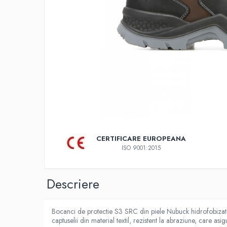
COMBINEZOANE, HALATE
DIVERSE
JACHETE DE LUCRU
PANTALONI DE LUCRU
JACHETE VATUITE
INDUSTRIA ALIMENTARA
GENUNCHIERE
IMBRACAMINTE ANTICHIMICA |
MULTIRISC
CAMASI
CERTIFICARE EUROPEANA
ISO 9001:2015
FESURI, SEPCI, CAPISOANE
FLEECE
Descriere
HANORACE
INCALTAMINTE
Bocanci de protectie S3 SRC din piele Nubuck hidrofobizata,
BOCANCI
captuselii din material textil, rezistent la abraziune, care asig