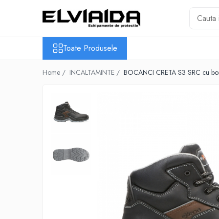
Toate Produsele
Toate Produsele
IMBRACAMINTE
IMBRACAMINTE DE LUCRU
Home /
INCALTAMINTE /
BOCANCI CRETA S3 SRC cu bombe
IMBRACAMINTE
REFLECTORIZANTA
IMBRACAMINTE DE IARNA
IMBRACAMINTE IMPERMEABILA
TRICOURI
VESTE
UNICA FOLOSINTA
IMBRACAMINTE ESD
IMBRACAMINTE IGNIFUGATA,
ANTISTATICA