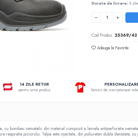
Durata de livrare:
5 zil
Cod Produs:
25369/42
Adauga la Favorite
14 ZILE RETUR
PERSONALIZAR
pentru orice produs
Servicii de inscriptionare im
 cu bombeu nemetalic din material compozit si lamela antiperforatie nemetalic
ura respiratia piciorului. Talpa este injectata, din poliuretan dubla densitate, cu p