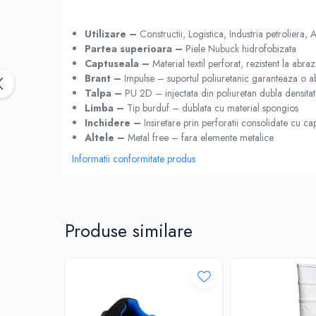
PANTOFI
SANDALE-SABOTI
Utilizare –
Constructii, Logistica, Industria petroliera, 
CIZME
Partea superioara –
Piele Nubuck hidrofobizata
Captuseala –
Material textil perforat, rezistent la abraz
SOSETE
Brant –
Impulse – suportul poliuretanic garanteaza o ab
BRANTURI
Talpa –
PU 2D – injectata din poliuretan dubla densita
Limba –
Tip burduf – dublata cu material spongios
ACCESORII
Inchidere –
Insiretare prin perforatii consolidate cu c
MANUSI
Altele –
Metal free – fara elemente metalice
RISCURI MINIME
Informatii conformitate produs
PROTECTIE MECANICA
PROTECTIE TAIERE SI PERFORATII
PROTECTIE CHIMICA
Produse similare
PROTECTIE SUDURA
PROTECTIE TERMICA (FRIG)
ANTIVIBRATII
UNICA FOLOSINTA