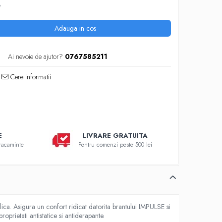
e
Adauga in cos
Ai nevoie de ajutor?
0767585211
Cere informatii
E
LIVRARE GRATUITA
bracaminte
Pentru comenzi peste 500 lei
a. Asigura un confort ridicat datorita brantului IMPULSE si
roprietati antistatice si antiderapante.