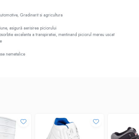
Automotive, Gradinarit si agricultura
iune, asigură aerisirea piciorului
sorbtie excelenta a transpiratiei, mentinand piciorul mereu uscat
te
apse nemetalice