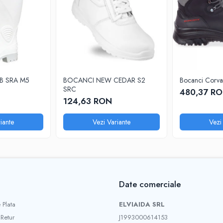
OB SRA M5
BOCANCI NEW CEDAR S2
Bocanci Corv
SRC
480,37 R
124,63 RON
iante
Vezi Variante
Vezi
Date comerciale
 Plata
ELVIAIDA SRL
 Retur
J1993000614153