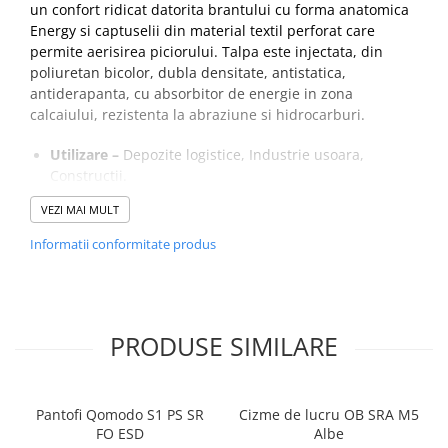
un confort ridicat datorita brantului cu forma anatomica
Energy si captuselii din material textil perforat care
permite aerisirea piciorului. Talpa este injectata, din
poliuretan bicolor, dubla densitate, antistatica,
antiderapanta, cu absorbitor de energie in zona
calcaiului, rezistenta la abraziune si hidrocarburi.
Utilizare –
Depozite logistice, Industrie usoara,
Constructii.
Partea superioara –
Spalt de bovina, cerat,
VEZI MAI MULT
impermeabil
Captuseala –
Material textil perforat, rezistent la
Informatii conformitate produs
abraziune, asigura aerisirea piciorului
Brant –
Energy -Ţesut pe suport poliuretanic, formă
anatomică, prevăzut cu perforaţii, respirabil,
detaşabil, antistatic, antibacterian, prevazut cu o bula
PRODUSE SIMILARE
pozitionata in zona calcaiului, care asigura schimbul
permanent de energie
Talpa –
PU 2D – injectata din poliuretan dubla
densitate
Pantofi Qomodo S1 PS SR
Cizme de lucru OB SRA M5
Inchidere –
Insiretare prin perforatii consolidate cu
FO ESD
Albe