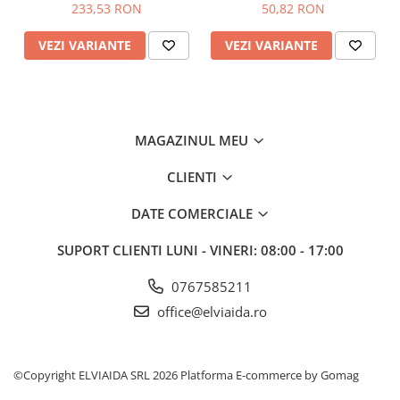
capse metalice
233,53 RON
50,82 RON
Altele –
Greutate redusa garantata de folosirea
bombeului de protectie T-Lite si a talpii cu densitate
VEZI VARIANTE
VEZI VARIANTE
dubla.
MAGAZINUL MEU
CLIENTI
DATE COMERCIALE
SUPORT CLIENTI
LUNI - VINERI: 08:00 - 17:00
0767585211
office@elviaida.ro
©Copyright ELVIAIDA SRL 2026
Platforma E-commerce by Gomag