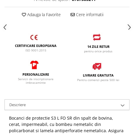
Adauga la Favorite
Cere informatii
CERTIFICARE EUROPEANA
14 ZILE RETUR
ISO 9001:2015
pentru orice produs
PERSONALIZARE
LIVRARE GRATUITA
Servicii de inscriptionare
Pentru comenzi peste 500 lei
imbracaminte
Descriere
Bocanci de protectie S3 L FO SR din spalt de bovina,
cerat, impermeabil, cu bombeu nemetalic din
policarbonat si lamela antiperforatie nemetalica. Asigura