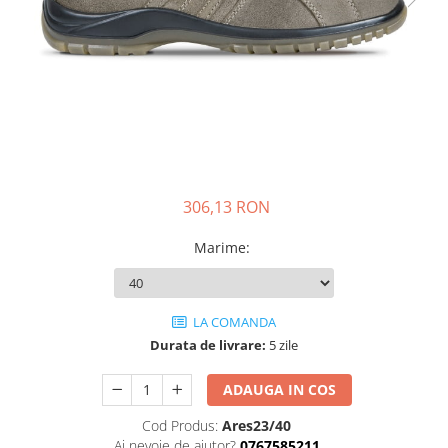
JACHETE DE LUCRU
PANTALONI DE LUCRU
JACHETE VATUITE
INDUSTRIA ALIMENTARA
GENUNCHIERE
IMBRACAMINTE ANTICHIMICA |
MULTIRISC
306,13 RON
CAMASI
FESURI, SEPCI, CAPISOANE
Marime
:
FLEECE
HANORACE
LA COMANDA
Durata de livrare:
5 zile
ADAUGA IN COS
Cod Produs:
Ares23/40
Ai nevoie de ajutor?
0767585211