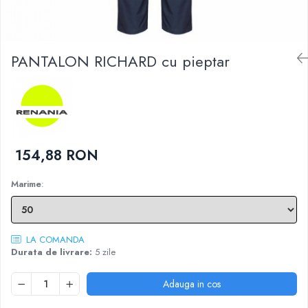
DIVERSE
JACHETE DE LUCRU
PANTALONI DE LUCRU
PANTALON RICHARD cu pieptar
JACHETE VATUITE
INDUSTRIA ALIMENTARA
GENUNCHIERE
IMBRACAMINTE ANTICHIMICA |
MULTIRISC
154,88 RON
CAMASI
FESURI, SEPCI, CAPISOANE
Marime
:
FLEECE
HANORACE
LA COMANDA
Durata de livrare:
5 zile
Adauga in cos