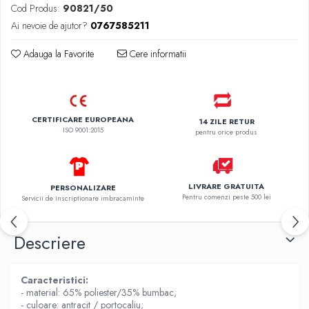
Cod Produs:
90821/50
Ai nevoie de ajutor?
0767585211
Adauga la Favorite
Cere informatii
CERTIFICARE EUROPEANA
14 ZILE RETUR
ISO 9001:2015
pentru orice produs
LIVRARE GRATUITA
PERSONALIZARE
Pentru comenzi peste 500 lei
Servicii de inscriptionare imbracaminte
Descriere
Caracteristici:
- material: 65% poliester/35% bumbac;
- culoare: antracit / portocaliu;